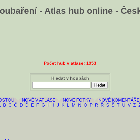
oubaření - Atlas hub online - Čes
Počet hub v atlase: 1953
Hledat v houbách
ROSTOU
NOVĚ V ATLASE
NOVÉ FOTKY
NOVÉ KOMENTÁŘE
A
B
C
Č
D
Ď
E
F
G
H
I
J
K
L
M
N
O
P
R
Ř
S
Š
T
U
V
Z