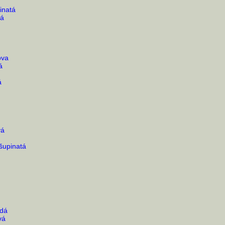
inatá
vá
ova
á
á
vá
šupinatá
ědá
vá