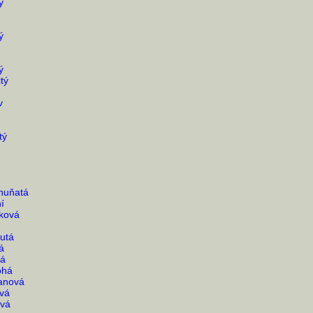
ý
ý
ý
tý
v
tý
huňatá
í
vková
utá
á
rá
ohá
nanová
vá
ová