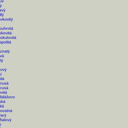
ův
ý
avý
lý
vkovitý
ouhrotá
kovitá
okulovitá
politá
íznatý
ová
lý
kový
í
ědá
trusá
trusá
vitá
Jidášovo
ská
itá
noostná
varý
fialový
ý