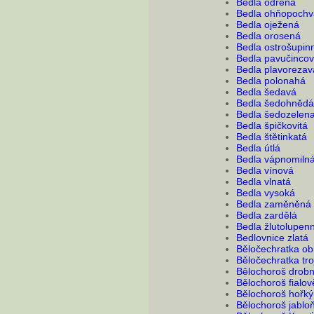
Bedla odřená
Bedla ohňopochv
Bedla oježená
Bedla orosená
Bedla ostrošupin
Bedla pavučinco
Bedla plavorezav
Bedla polonahá
Bedla šedavá
Bedla šedohnědá
Bedla šedozelen
Bedla špičkovitá
Bedla štětinkatá
Bedla útlá
Bedla vápnomiln
Bedla vínová
Bedla vlnatá
Bedla vysoká
Bedla zaměněná
Bedla zardělá
Bedla žlutolupen
Bedlovnice zlatá
Běločechratka ob
Běločechratka tro
Bělochoroš drob
Bělochoroš fialově
Bělochoroš hořký
Bělochoroš jablo