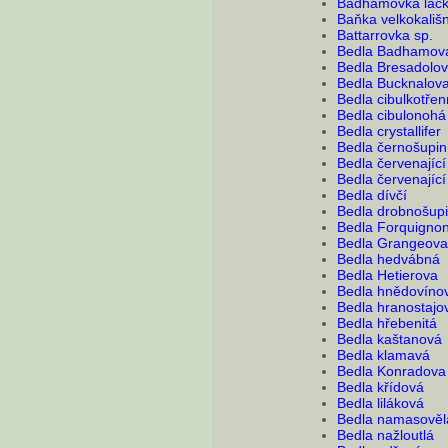
Badhamovka láčk
Baňka velkokališ
Battarrovka sp.
Bedla Badhamov
Bedla Bresadolo
Bedla Bucknalov
Bedla cibulkotře
Bedla cibulonohá
Bedla crystallifer
Bedla černošupi
Bedla červenající
Bedla červenající
Bedla dívčí
Bedla drobnošup
Bedla Forquigno
Bedla Grangeova
Bedla hedvábná
Bedla Hetierova
Bedla hnědovíno
Bedla hranostajo
Bedla hřebenitá
Bedla kaštanová
Bedla klamavá
Bedla Konradova
Bedla křídová
Bedla liláková
Bedla namasověl
Bedla nažloutlá