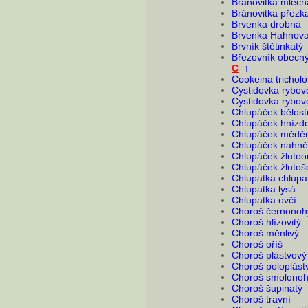
Bránovitka mléčn
Bránovitka přezk
Brvenka drobná
Brvenka Hahnov
Brvník štětinkatý
Březovník obecn
C
↑
Cookeina trichol
Cystidovka rybo
Cystidovka rybovo
Chlupáček bělost
Chlupáček hnízdo
Chlupáček mědě
Chlupáček nahněd
Chlupáček žlutoo
Chlupáček žlutoš
Chlupatka chlupa
Chlupatka lysá
Chlupatka ovčí
Choroš černonoh
Choroš hlízovitý
Choroš měnlivý
Choroš oříš
Choroš plástvový
Choroš poloplást
Choroš smolono
Choroš šupinatý
Choroš travní