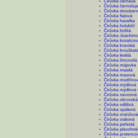
Čirůvka černavá
Čirůvka černošup
Čirůvka dvoubar
Čirůvka fialová
Čirůvka havelka
Čirůvka holubičí
Čirůvka hořká
Čirůvka Joachim
Čirůvka kosatcov
Čirůvka kravská
Čirůvka kroužkat
Čirůvka lesklá
Čirůvka límcovitá
Čirůvka májovka
Čirůvka masitá
Čirůvka masová
Čirůvka modříno
Čirůvka mýdlová
Čirůvka mýdlová 
Čirůvka nevonná
Čirůvka obrovská
Čirůvka odlišná
Čirůvka opálená
Čirůvka oranžová
Čirůvka osiková
Čirůvka peřestá
Čirůvka plavohn
Čirůvka prstenco