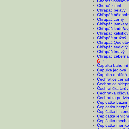
Choroš voštinovit
Choroš zimní
Chřapáč bělavý
Chřapáč bělonoh
Chřapáč černý
Chřapáč jamkatý
Chřapáč kadeřav
Chřapáč kalíškovi
Chřapáč pružný
Chřapáč Quéletů
Chřapáč sedlový
Chřapáč tmavý
Chřapáč žeberna
Č
↑
Čapulka bahenní
Čapulka jedlová
Čapulka maličká
Čechratice černo
Čechratice sklepn
Čechratička čirů
Čechratka olšová
Čechratka podvin
Čepičatka bažinn
Čepičatka bezpó
Čepičatka hlízon
Čepičatka jehlič
Čepičatka mecho
Čepičatka měřík