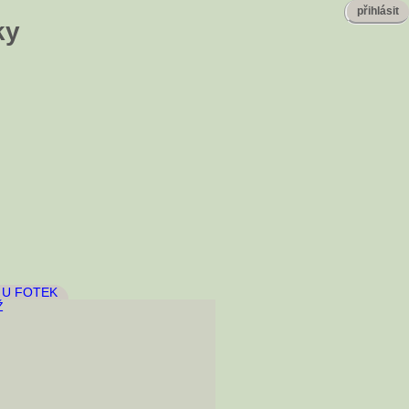
přihlásit
ky
 U FOTEK
Ž