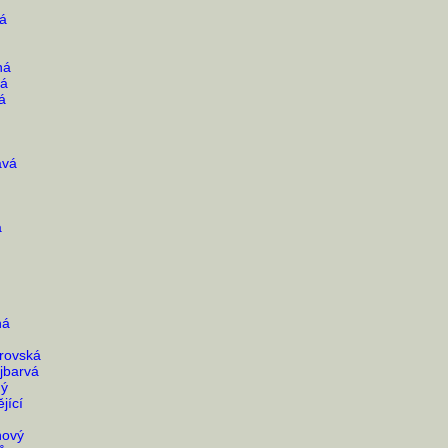
á
ná
vá
á
avá
á
ná
rovská
jbarvá
ný
jící
ňový