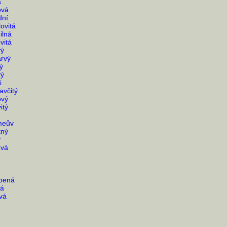
á
ová
dní
ovitá
ilná
vitá
vý
arvý
ý
vý
i
avčitý
ový
itý
meův
tný
ý
ová
á
upená
dá
vá