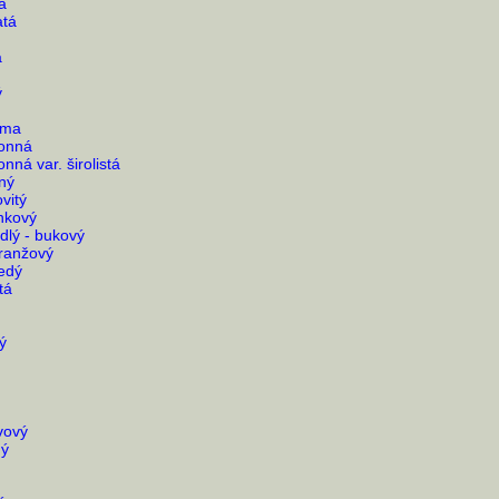
á
atá
a
ý
oma
vonná
nná var. širolistá
ný
vitý
nkový
lý - bukový
ranžový
edý
tá
ý
vový
hý