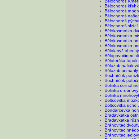
Bělochoroš Kmeť
Bělochoroš křehk
Bělochoroš modr
Bělochoroš našed
Bělochoroš pýcha
Bělochoroš slzící
Bělokosmatka dv
Bělokosmatka mis
Bělokosmatka pol
Bělokosmatka pos
Bělolanýž obecný
Bělopavučinec hl
Běloterčka topol
Bělozub nafialově
Bělozub osmahlý
Bochníček peníz
Bochníček potočn
Bolinka černohn
Bolinka drobnový
Bolinka mnohový
Boltcovitka mozko
Boltcovitka ucho 
Bondarcevka hor
Bradavkatka ostn
Bradavkatka růz
Bránovitec dvout
Bránovitec hnědo
Bránovitec jedlov