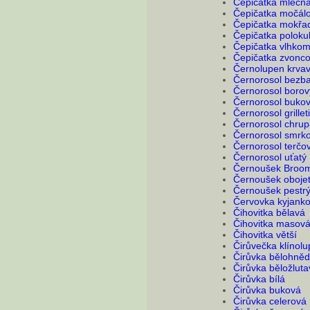
Čepičatka mléčn
Čepičatka močál
Čepičatka mokřa
Čepičatka polokul
Čepičatka vlhkom
Čepičatka zvonco
Černolupen krva
Černorosol bezb
Černorosol borov
Černorosol buko
Černorosol grilleti
Černorosol chrup
Černorosol smrk
Černorosol terčov
Černorosol uťatý
Černoušek Broo
Černoušek oboje
Černoušek pestr
Červovka kyjank
Čihovitka bělavá
Čihovitka masov
Čihovitka větší
Čirůvečka klínol
Čirůvka bělohně
Čirůvka běložluta
Čirůvka bílá
Čirůvka buková
Čirůvka celerová