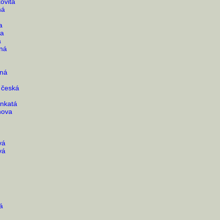
ovitá
ná
a
va
a
nná
nná
 česká
inkatá
nova
vá
vá
á