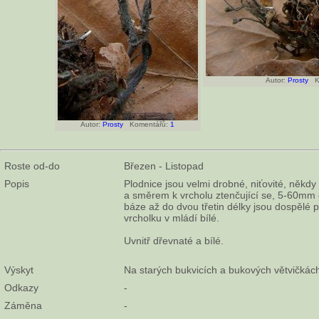
Autor:
Prosty
Ko
Autor:
Prosty
Komentářů:
1
Roste od-do
Březen - Listopad
Popis
Plodnice jsou velmi drobné, niťovité, někdy 
a směrem k vrcholu ztenčující se, 5-60mm 
báze až do dvou třetin délky jsou dospělé 
vrcholku v mládí bílé.
Uvnitř dřevnaté a bílé.
Výskyt
Na starých bukvicích a bukových větvičká
Odkazy
-
Záměna
-