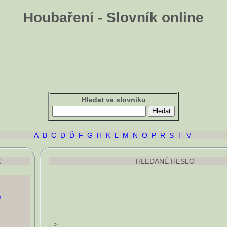
Houbaření - Slovník online
Hledat ve slovníku
A
B
C
D
Ď
F
G
H
K
L
M
N
O
P
R
S
T
V
K
HLEDANÉ HESLO
m