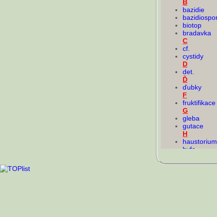
B
bazidie
bazidiospo
biotop
bradavka
C
cf.
cystidy
D
det.
Ď
ďubky
F
fruktifikace
G
gleba
gutace
H
haustorium
hyfa
hygrofánno
hymenium
hymenofor
K
koprofilní
L
leg.
M