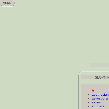
MENU
SLOVNÍ
A
apotheciu
askospora
askus
autolýza