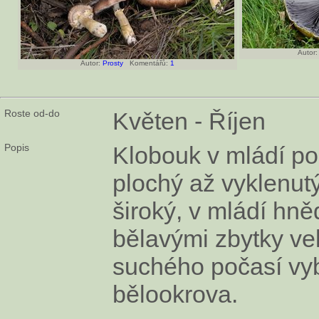
Autor:
Autor:
Prosty
Komentářů:
1
Roste od-do
Květen - Říjen
Popis
Klobouk v mládí pol
plochý až vyklenu
široký, v mládí hn
bělavými zbytky vel
suchého počasí vyb
bělookrova.