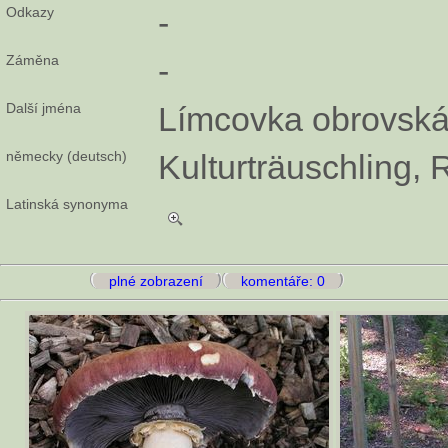
Odkazy
-
Záměna
-
Další jména
Límcovka obrovsk
německy (deutsch)
Kulturträuschling, 
Latinská synonyma