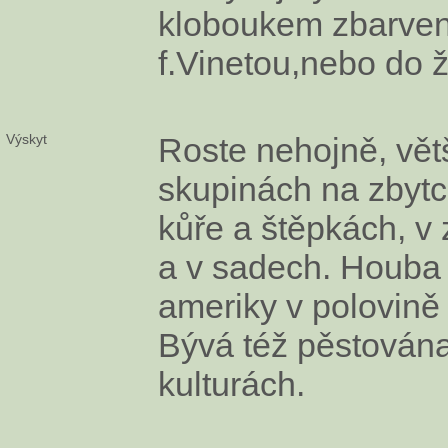
kloboukem zbarven
f.Vinetou,nebo do ž
Výskyt
Roste nehojně, vět
skupinách na zbyt
kůře a štěpkách, v
a v sadech. Houba 
ameriky v polovině 
Bývá též pěstován
kulturách.