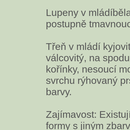
Lupeny v mládíběla
postupně tmavnouc
Třeň v mládí kyjovi
válcovitý, na spodu 
kořínky, nesoucí m
svrchu rýhovaný p
barvy.
Zajímavost: Existuj
formy s jiným zbar