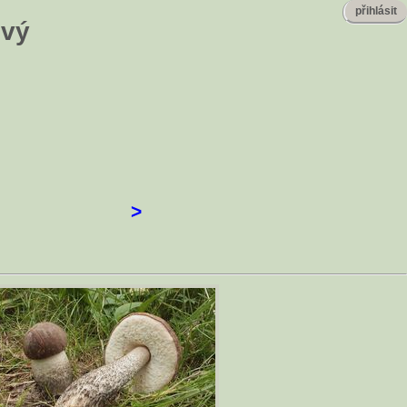
přihlásit
ový
>