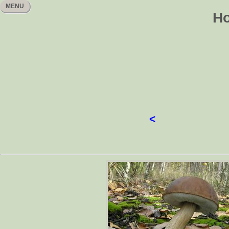
MENU
Ho
<