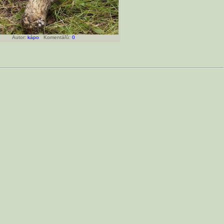
Autor:
kápo
Komentářů:
0