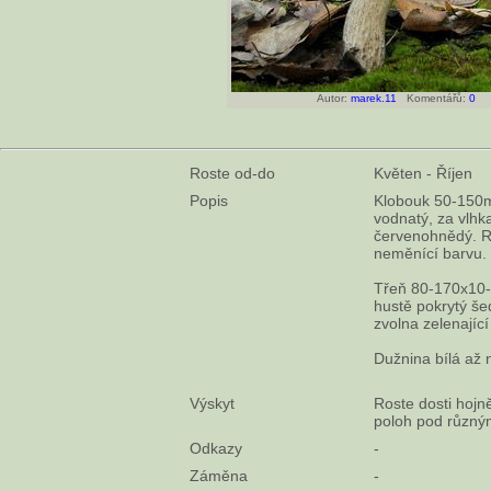
Autor:
marek.11
Komentářů:
0
Roste od-do
Květen - Říjen
Popis
Klobouk 50-150mm
vodnatý, za vlhk
červenohnědý. Ro
neměnící barvu.
Třeň 80-170x10-3
hustě pokrytý š
zvolna zelenající
Dužnina bílá až 
Výskyt
Roste dosti hojn
poloh pod různým
Odkazy
-
Záměna
-