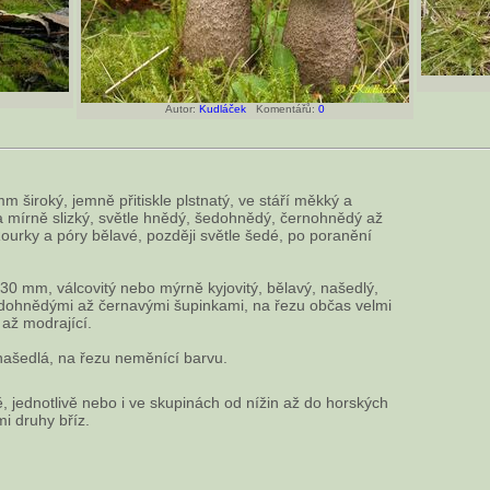
Autor:
Kudláček
Komentářů:
0
 široký, jemně přitiskle plstnatý, ve stáří měkký a
a mírně slizký, světle hnědý, šedohnědý, černohnědý až
urky a póry bělavé, později světle šedé, po poranění
0 mm, válcovitý nebo mýrně kyjovitý, bělavý, našedlý,
edohnědými až černavými šupinkami, na řezu občas velmi
 až modrající.
našedlá, na řezu neměnící barvu.
ě, jednotlivě nebo i ve skupinách od nížin až do horských
i druhy bříz.