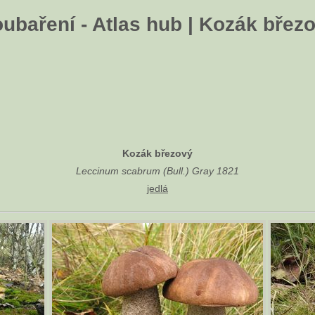
ubaření - Atlas hub | Kozák břez
Kozák březový
Leccinum scabrum (Bull.) Gray 1821
jedlá