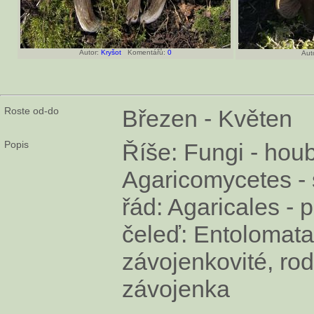
Autor:
Kryšot
Komentářů:
0
Auto
Roste od-do
Březen - Květen
Popis
Říše: Fungi - houby
Agaricomycetes - 
řád: Agaricales - 
čeleď: Entolomata
závojenkovité, rod
závojenka