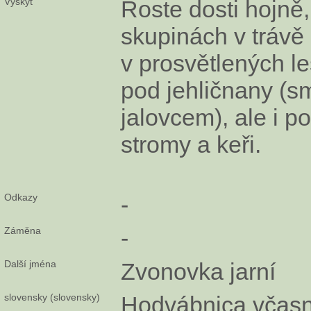
Výskyt
Roste dosti hojně,
skupinách v trávě
v prosvětlených l
pod jehličnany (s
jalovcem), ale i po
stromy a keři.
Odkazy
-
Záměna
-
Další jména
Zvonovka jarní
slovensky (slovensky)
Hodvábnica včas