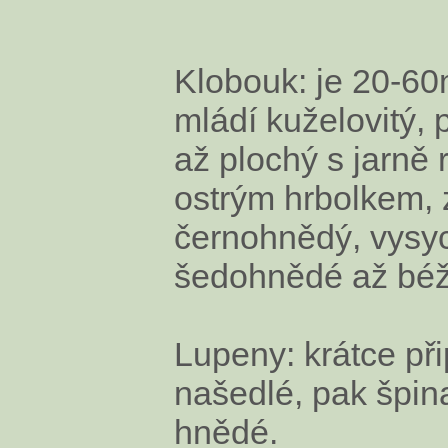
Klobouk: je 20-60
mládí kuželovitý, 
až plochý s jarně 
ostrým hrbolkem, 
černohnědý, vysyc
šedohnědé až béž
Lupeny: krátce při
našedlé, pak špin
hnědé.