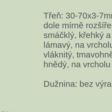
Třeň: 30-70x3-7mm
dole mírně rozšíř
smáčklý, křehký 
lámavý, na vrcholu
vláknitý, tmavohn
hnědý, na vrcholu 
Dužnina: bez výra