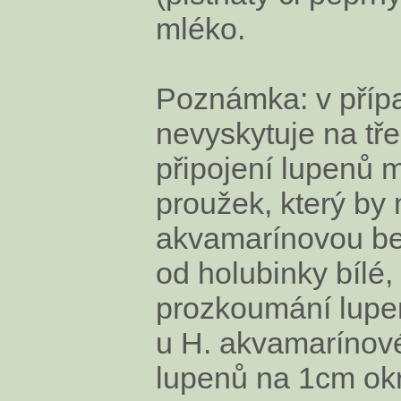
mléko.
Poznámka: v přípa
nevyskytuje na tře
připojení lupenů 
proužek, který by 
akvamarínovou be
od holubinky bílé
prozkoumání lupen
u H. akvamarínové
lupenů na 1cm okr