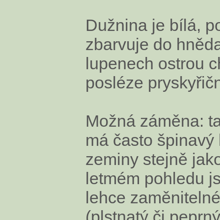
Dužnina je bílá, p
zbarvuje do hněda
lupenech ostrou c
posléze pryskyřič
Možná záměna: ta
má často špinavý
zeminy stejně jako 
letmém pohledu js
lehce zaměnitelné
(plstnatý či peprn