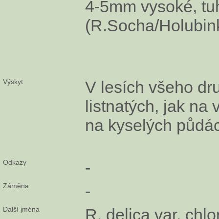
4-5mm vysoké, tuh
(R.Socha/Holubin
Výskyt
V lesích všeho dr
listnatých, jak na 
na kyselých půdá
Odkazy
-
Záměna
-
Další jména
R. delica var. chlo