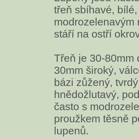
třeň sbíhavé, bílé,
modrozelenavým 
stáří na ostří okr
Třeň je 30-80mm d
30mm široký, válc
bázi zůžený, tvrdý,
hnědožlutavý, po
často s modrozel
proužkem těsně p
lupenů.