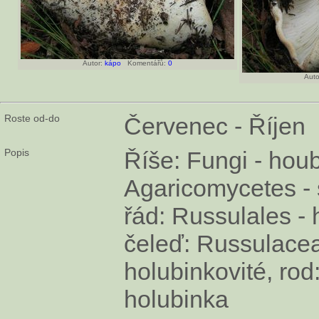
Autor:
kápo
Komentářů:
0
Auto
Roste od-do
Červenec - Říjen
Popis
Říše: Fungi - houby
Agaricomycetes - 
řád: Russulales - 
čeleď: Russulacea
holubinkovité, rod
holubinka