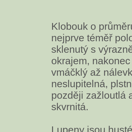
Klobouk o průměr
nejprve téměř polo
sklenutý s výrazn
okrajem, nakonec 
vmáčklý až nálevk
neslupitelná, plstn
později zažloutlá 
skvrnitá.
Lupeny jsou husté