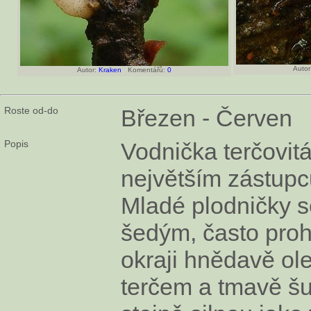
Autor
Autor:
Kraken
Komentářů:
0
Roste od-do
Březen - Červen
Popis
Vodnička terčovitá
největším zástupc
Mladé plodničky s
šedým, často pro
okraji hnědavě o
terčem a tmavě š