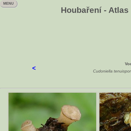
MENU
Houbaření - Atlas
Vod
<
Cudoniella tenuisp