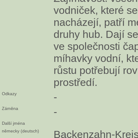
vodniček, které se
nacházejí, patří m
druhy hub. Dají se
ve společnosti ča
míhavky vodní, kt
růstu potřebují ro
prostředí.
Odkazy
-
Záměna
-
Další jména
německy (deutsch)
Backenzahn-Kreis