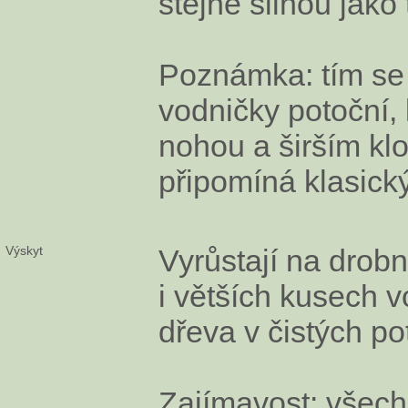
stejně silnou jako 
Poznámka: tím se 
vodničky potoční, 
nohou a širším k
připomíná klasický
Výskyt
Vyrůstají na drob
i větších kusech 
dřeva v čistých po
Zajímavost: všec