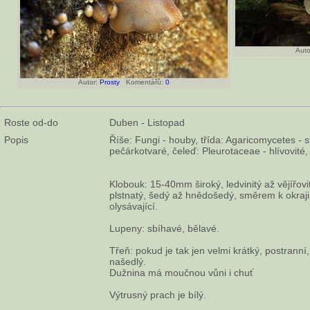
Auto
Autor:
Prosty
Komentářů:
0
Roste od-do
Duben - Listopad
Popis
Říše: Fungi - houby, třída: Agaricomycetes - s
pečárkotvaré, čeleď: Pleurotaceae - hlívovité
Klobouk: 15-40mm široký, ledvinitý až vějířovi
plstnatý, šedý až hnědošedý, směrem k okraji
olysávající.
Lupeny: sbíhavé, bělavé.
Třeň: pokud je tak jen velmi krátký, postranní
našedlý.
Dužnina má moučnou vůni i chuť
Výtrusný prach je bílý.