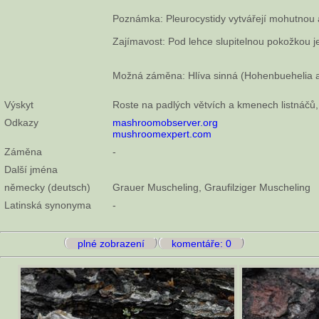
Poznámka: Pleurocystidy vytvářejí mohutnou ap
Zajímavost: Pod lehce slupitelnou pokožkou je
Možná záměna: Hlíva sinná (Hohenbuehelia a
Výskyt
Roste na padlých větvích a kmenech listnáčů, 
Odkazy
mashroomobserver.org
mushroomexpert.com
Záměna
-
Další jména
německy (deutsch)
Grauer Muscheling, Graufilziger Muscheling
Latinská synonyma
-