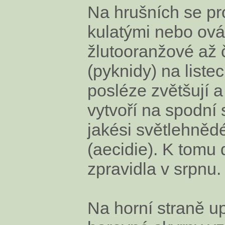
Na hrušních se pr
kulatými nebo ová
žlutooranžové až 
(pyknidy) na listec
posléze zvětšují a
vytvoří na spodní s
jakési světlehněd
(aecidie). K tomu
zpravidla v srpnu.
Na horní straně u