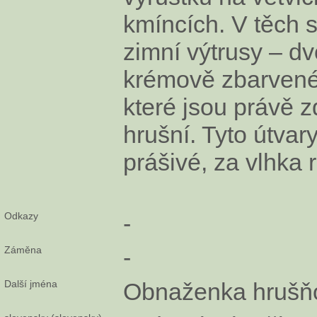
kmíncích. V těch s
zimní výtrusy – 
krémově zbarvené 
které jsou právě 
hrušní. Tyto útvar
prášivé, za vlhka r
Odkazy
-
Záměna
-
Další jména
Obnaženka hrušň