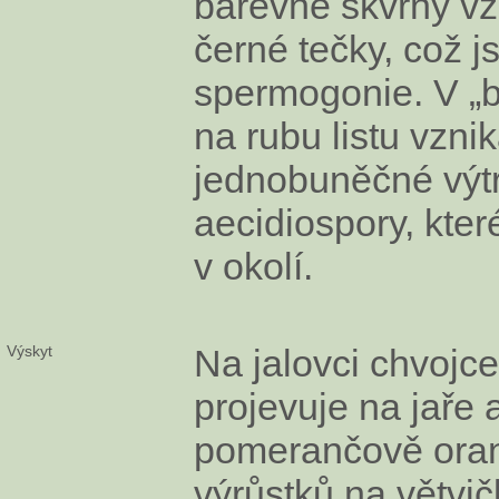
barevné skvrny vzn
černé tečky, což j
spermogonie. V „
na rubu listu vznik
jednobuněčné výt
aecidiospory, které
v okolí.
Výskyt
Na jalovci chvojce
projevuje na jaře 
pomerančově ora
výrůstků na větvi