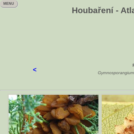
MENU
Houbaření - At
<
Gymnosporangium s