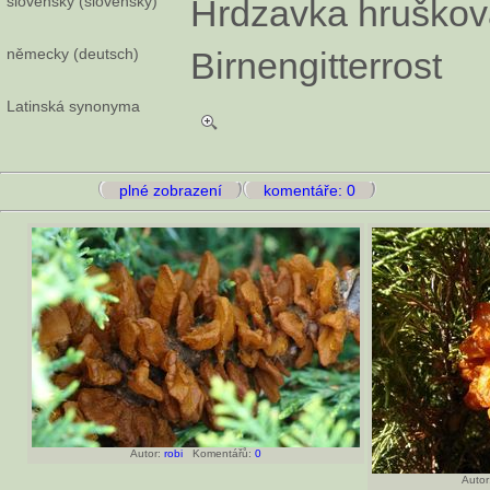
slovensky (slovensky)
Hrdzavka hruškov
německy (deutsch)
Birnengitterrost
Latinská synonyma