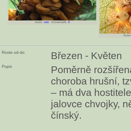
Autor:
robi
Komentářů:
0
Autor
Roste od-do
Březen - Květen
Popis
Poměrně rozšířen
choroba hrušní, tz
– má dva hostitel
jalovce chvojky, n
čínský.