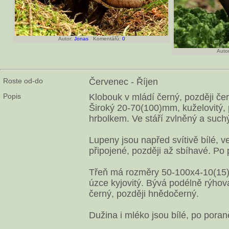
Autor:
Jonas
Komentářů:
0
Autor
Roste od-do
Červenec - Říjen
Popis
Klobouk v mládí černý, později če
Široký 20-70(100)mm, kuželovitý, 
hrbolkem. Ve stáří zvlněný a suchý
Lupeny jsou napřed svítivě bílé, ve
připojené, později až sbíhavé. Po 
Třeň má rozměry 50-100x4-10(15)m
úzce kyjovitý. Bývá podélně rýhov
černý, později hnědočerný.
Dužina i mléko jsou bílé, po poran