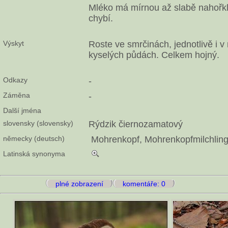
Mléko má mírnou až slabě nahořkl
chybí.
Výskyt
Roste ve smrčinách, jednotlivě i
kyselých půdách. Celkem hojný.
Odkazy
-
Záměna
-
Další jména
slovensky (slovensky)
Rýdzik čiernozamatový
německy (deutsch)
Mohrenkopf, Mohrenkopfmilchling
Latinská synonyma