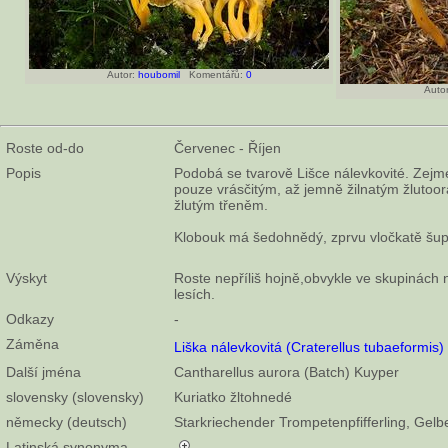
Autor:
houbomil
Komentářů:
0
Autor
Roste od-do
Červenec - Říjen
Popis
Podobá se tvarově Lišce nálevkovité. Zejmé
pouze vrásčitým, až jemně žilnatým žlut
žlutým třeněm.
Klobouk má šedohnědý, zprvu vločkatě šupi
Výskyt
Roste nepříliš hojně,obvykle ve skupinách ne
lesích.
Odkazy
-
Záměna
Liška nálevkovitá (Craterellus tubaeformis)
Další jména
Cantharellus aurora (Batch) Kuyper
slovensky (slovensky)
Kuriatko žltohnedé
německy (deutsch)
Starkriechender Trompetenpfifferling, Gelbe
Latinská synonyma