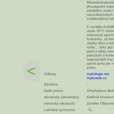
Mladoboleslavsku 
jihozápadní expo
zásaditou reakcí
neovulkanických 
vzdálenějších luž
K začátku fruktif
okolo 30°C minim
intenzivně sprchl
hrabanku, ze kte
zbytky dřev a ko
roste... Jako jej
jsem ji nikdy ne
pařezech a kořene
nejkrásnější trsy
oproti tomu jen 
písku.
Odkazy
mykologie.net
mykoweb.cz
Záměna
-
Další jména
Omphalotus illud
slovensky (slovensky)
Kališník hnedoo
německy (deutsch)
Dunkler Ölbaumtr
Latinská synonyma