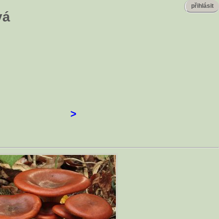
přihlásit
vá
>