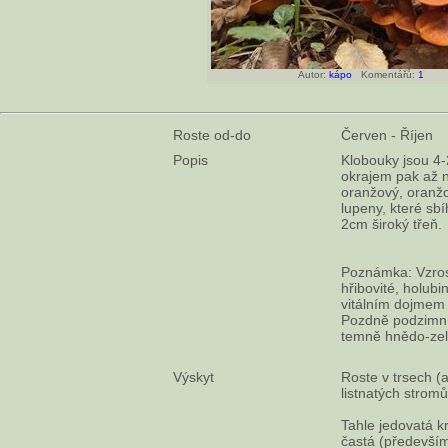
Autor:
kápo
Komentářů:
1
Roste od-do
Červen - Říjen
Popis
Klobouky jsou 4-
okrajem pak až n
oranžový, oranž
lupeny, které sbí
2cm široký třeň.
Poznámka: Vzros
hřibovité, holubi
vitálním dojmem 
Pozdně podzimní 
temně hnědo-zel
Výskyt
Roste v trsech (
listnatých stromů
Tahle jedovatá k
častá (předevší