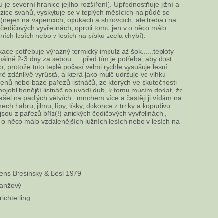
je severní hranice jejího rozšíření). Upřednostňuje jižní a
zice svahů, vyskytuje se v teplých měsících na půdě se
 (nejen na vápencích, opukách a slínovcích, ale třeba i na
čedičových vyvřelinách, oproti tomu jen v o něco málo
ních lesích nebo v lesích na písku zcela chybí).
ikace potřebuje výrazný termický impulz až šok......teploty
álně 2-3 dny za sebou......před tím je potřeba, aby dost
o, protože toto teplé počasí velmi rychle vysušuje lesní
ré zdánlivě vyrůstá, a která jako mulč udržuje ve vlhku
řenů nebo báze pařezů listnáčů, ze kterých ve skutečnosti
í nejoblíbenější listnáč se uvádí dub, k tomu musím dodat, že
našel na padlých větvích...mnohem více a častěji ji vídám na
ch habru, jilmu, lípy, lísky, dokonce z trnky a kopudivu
 jsou z pařezů bříz(!) anických čedičových vyvřelinách ,
v o něco málo vzdálenějších lužních lesích nebo v lesích na
ens Bresinsky & Besl 1979
ranžový
ichterling