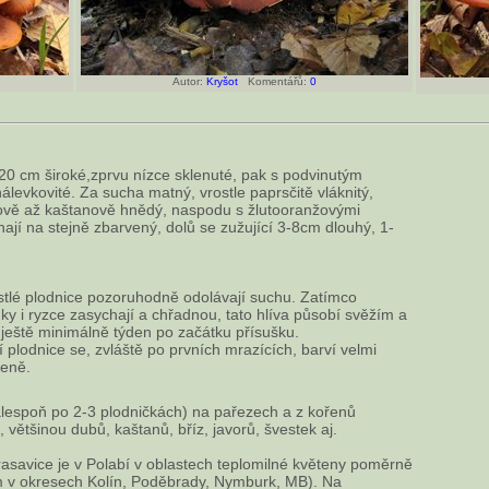
Autor:
Kryšot
Komentářů:
0
20 cm široké,zprvu nízce sklenuté, pak s podvinutým
álevkovité. Za sucha matný, vrostle paprsčitě vláknitý,
ově až kaštanově hnědý, naspodu s žlutooranžovými
hají na stejně zbarvený, dolů se zužující 3-8cm dlouhý, 1-
tlé plodnice pozoruhodně odolávají suchu. Zatímco
nky i ryzce zasychají a chřadnou, tato hlíva působí svěžím a
ještě minimálně týden po začátku přísušku.
plodnice se, zvláště po prvních mrazících, barví velmi
eně.
alespoň po 2-3 plodničkách) na pařezech a z kořenů
, většinou dubů, kaštanů, bříz, javorů, švestek aj.
rasavice je v Polabí v oblastech teplomilné květeny poměrně
m v okresech Kolín, Poděbrady, Nymburk, MB). Na