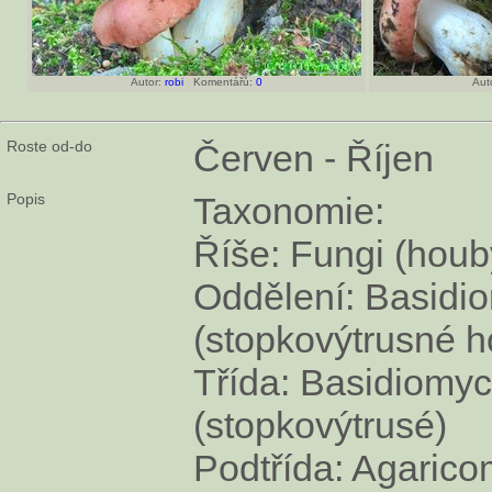
Autor:
robi
Komentářů:
0
Auto
Roste od-do
Červen - Říjen
Popis
Taxonomie:
Říše: Fungi (houb
Oddělení: Basidi
(stopkovýtrusné h
Třída: Basidiomyc
(stopkovýtrusé)
Podtřída: Agarico