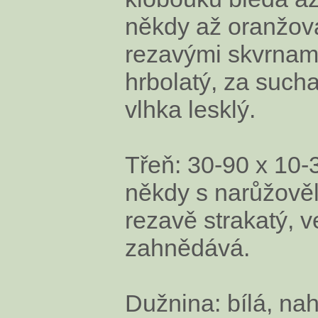
někdy až oranžov
rezavými skvrnam
hrbolatý, za such
vlhka lesklý.
Třeň: 30-90 x 10-
někdy s narůžověl
rezavě strakatý, ve
zahnědává.
Dužnina: bílá, na