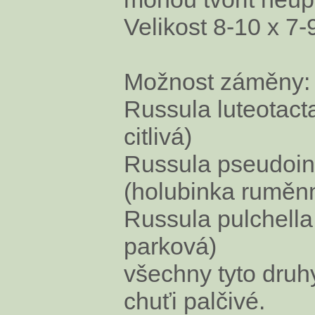
Velikost 8-10 x 7
Možnost záměny:
Russula luteotact
citlivá)
Russula pseudoin
(holubinka ruměn
Russula pulchella
parková)
všechny tyto druhy
chuťi palčivé.