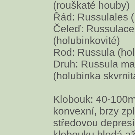
(rouškaté houby)
Řád: Russulales (
Čeleď: Russulac
(holubinkovité)
Rod: Russula (hol
Druh: Russula ma
(holubinka skvrnit
Klobouk: 40-100m
konvexní, brzy zp
středovou depres
klobouku bledá až