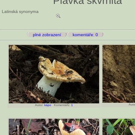
Plávka škvrnitá
Latinská synonyma