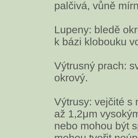
palčivá, vůně mír
Lupeny: bledě okro
k bázi klobouku v
Výtrusný prach: s
okrový.
Výtrusy: vejčité 
až 1,2μm vysokým
nebo mohou být s
mohou tvořit neúp