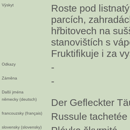
Výskyt
Roste pod listnat
parcích, zahradác
hřbitovech na suš
stanovištích s vá
Fruktifikuje i za v
Odkazy
-
Záměna
-
Další jména
německy (deutsch)
Der Gefleckter Tä
francouzsky (français)
Russule tachetée
slovensky (slovensky)