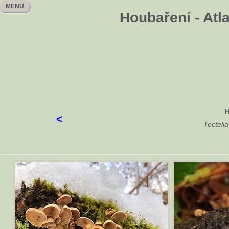
MENU
Houbaření - Atla
H
<
Tectella