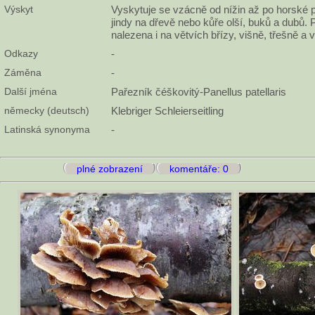
Výskyt
Vyskytuje se vzácně od nížin až po horské pá
jindy na dřevě nebo kůře olší, buků a dubů.
nalezena i na větvích břízy, višně, třešně a 
Odkazy
-
Záměna
-
Další jména
Pařezník čéškovitý-Panellus patellaris
německy (deutsch)
Klebriger Schleierseitling
Latinská synonyma
-