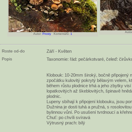
Autor
Autor:
Prosty
Komentářů:
1
Roste od-do
Září - Květen
Popis
Taxonomie: řád: pečárkotvaré, čeleď: čirůvk
Klobouk: 10-20mm široký, bočně připojený 
zpočátku kulovitý pokrytý bělavým velem, kt
během růstu plodnice trhá a jeho zbytky visí
lopatkovitých až škeblovitých, špinavě hn
plodnic.
Lupeny sbíhají k připojení klobouku, jsou p
Dužnina je dosti tuhá a pružná, s rosolovit
bylinnou vůní. Po usušení tvrdnoucí a křehn
Chuť: po chvíli svíravá
Výtrusný prach: bílý