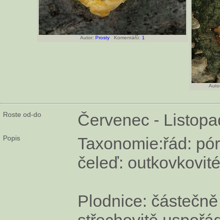
Autor:
Prosty
Komentářů:
1
Autor
Roste od-do
Červenec - Listopa
Popis
Taxonomie:řád: pór
čeleď: outkovkovit
Plodnice: částečně 
střechovitě uspořá