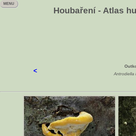
MENU
Houbaření - Atlas h
Outk
<
Antrodiella