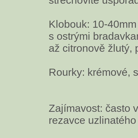
Klobouk: 10-40mm š
s ostrými bradavkam
až citronově žlutý,
Rourky: krémové, s
Zajímavost: často v
rezavce uzlinatého