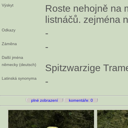
Výskyt
Roste nehojně na 
listnáčů. zejména 
Odkazy
-
Záměna
-
Další jména
německy (deutsch)
Spitzwarzige Trame
Latinská synonyma
-