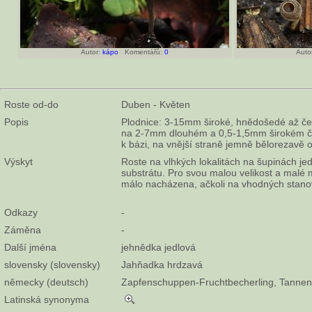
Autor:
kápo
Komentářů:
0
Autor
Roste od-do
Duben - Květen
Popis
Plodnice: 3-15mm široké, hnědošedé až čer
na 2-7mm dlouhém a 0,5-1,5mm širokém če
k bázi, na vnější straně jemně bělorezavě o
Výskyt
Roste na vlhkých lokalitách na šupinách je
substrátu. Pro svou malou velikost a malé m
málo nacházena, ačkoli na vhodných stanov
Odkazy
-
Záměna
-
Další jména
jehnědka jedlová
slovensky (slovensky)
Jahňadka hrdzavá
německy (deutsch)
Zapfenschuppen-Fruchtbecherling, Tanne
Latinská synonyma