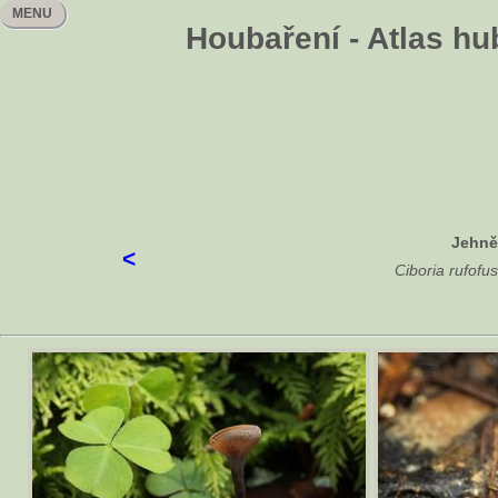
MENU
Houbaření - Atlas h
Jehně
<
Ciboria rufofu