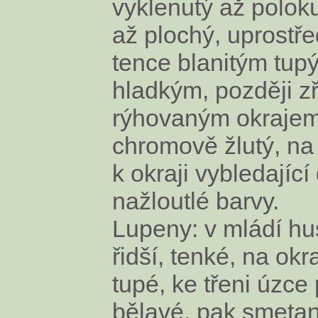
vyklenutý až poloku
až plochý, uprostře
tence blanitým tup
hladkým, později zř
rýhovaným okrajem
chromově žlutý, na
k okraji vybledající
nažloutlé barvy.
Lupeny: v mládí hu
řidší, tenké, na okr
tupé, ke třeni úzce 
bělavé, pak smetan