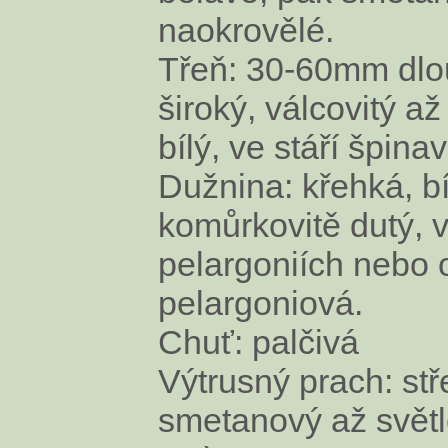
naokrovělé.
Třeň: 30-60mm dl
široký, válcovitý až
bílý, ve stáří špina
Dužnina: křehká, bíl
komůrkovitě dutý, 
pelargoniích nebo
pelargoniová.
Chuť: palčivá
Výtrusný prach: st
smetanový až světle