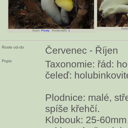
Autor
Autor:
Prosty
Komentářů:
1
Roste od-do
Červenec - Říjen
Popis
Taxonomie: řád: ho
čeleď: holubinkovit
Plodnice: malé, st
spíše křehčí.
Klobouk: 25-60mm 