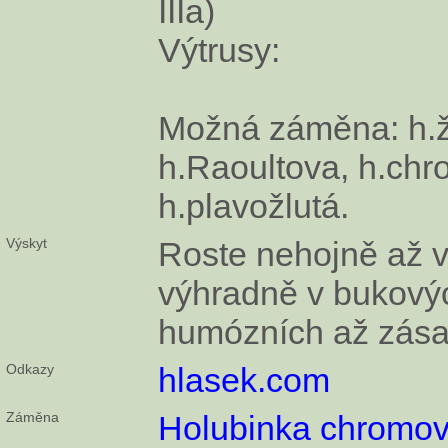
IIIa)
Výtrusy:
Možná záměna: h.ž
h.Raoultova, h.chr
h.plavožlutá.
Výskyt
Roste nehojně až 
výhradně v bukovýc
humózních až zása
Odkazy
hlasek.com
Záměna
Holubinka chromo