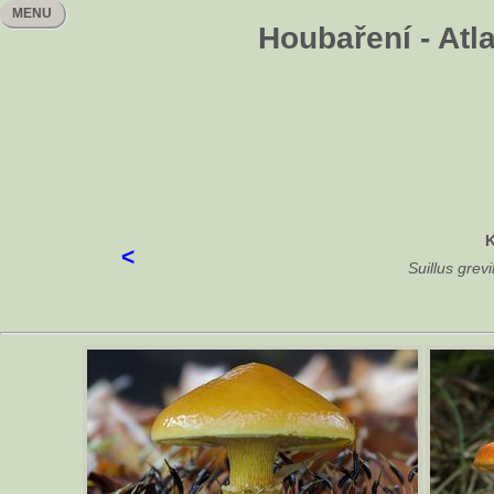
MENU
Houbaření - Atl
K
<
Suillus grevi