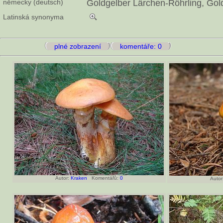
německy (deutsch)
Goldgelber Lärchen-Röhrling, Gol
Latinská synonyma