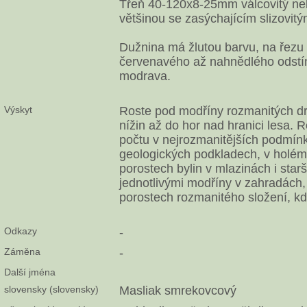
Třeň 40-120x8-25mm válcovitý nebo
většinou se zasýchajícím slizovit
Dužnina má žlutou barvu, na řezu
červenavého až nahnědlého odstínu
modrava.
Výskyt
Roste pod modříny rozmanitých dr
nížin až do hor nad hranici lesa.
počtu v nejrozmanitějších podmín
geologických podkladech, v holém j
porostech bylin v mlazinách i star
jednotlivými modříny v zahradách, 
porostech rozmanitého složení, kd
Odkazy
-
Záměna
-
Další jména
slovensky (slovensky)
Masliak smrekovcový