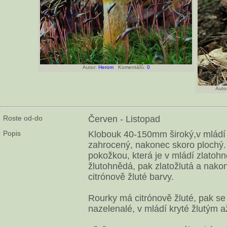
Autor:
Herom
Komentářů:
0
Autor
Roste od-do
Červen - Listopad
Popis
Klobouk 40-150mm široký,v mládí s
zahrocený, nakonec skoro plochý.
pokožkou, která je v mládí zlato
žlutohnědá, pak zlatožlutá a nak
citrónově žluté barvy.
Rourky má citrónově žluté, pak se
nazelenalé, v mládí kryté žlutým 