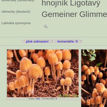
hnojník Ligotavý
německy (deutsch)
Gemeiner Glimmert
Latinská synonyma