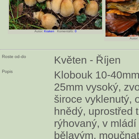
Autor:
Kraken
Komentářů:
0
Autor:
Roste od-do
Květen - Říjen
Popis
Klobouk 10-40mm 
25mm vysoký, zvo
široce vyklenutý, 
hnědý, uprostřed 
rýhovaný, v mládí
bělavým, moučnat