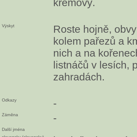
krémový.
Výskyt
Roste hojně, obvyk
kolem pařezů a k
nich a na kořenec
listnáčů v lesích, 
zahradách.
Odkazy
-
Záměna
-
Další jména
slovensky (slovensky)