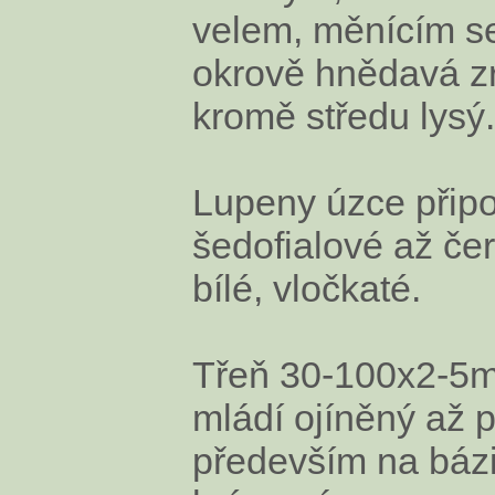
velem, měnícím se 
okrově hnědavá zr
kromě středu lysý.
Lupeny úzce připo
šedofialové až čer
bílé, vločkaté.
Třeň 30-100x2-5mm
mládí ojíněný až p
především na bázi 