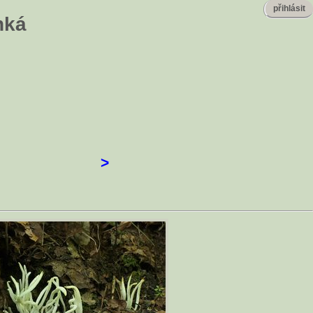
přihlásit
hká
>