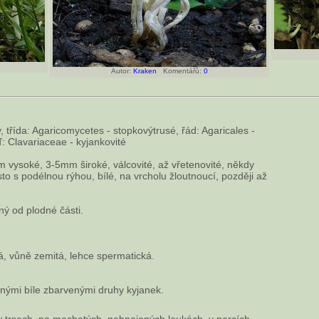
Autor:
Kraken
Komentářů:
0
, třída: Agaricomycetes - stopkovýtrusé, řád: Agaricales -
: Clavariaceae - kyjankovité
 vysoké, 3-5mm široké, válcovité, až vřetenovité, někdy
to s podélnou rýhou, bílé, na vrcholu žloutnoucí, později až
ený od plodné části.
á, vůně zemitá, lehce spermatická.
nými bíle zbarvenými druhy kyjanek.
 trsech, na mechatých, nehnojených loukách, v parcích,