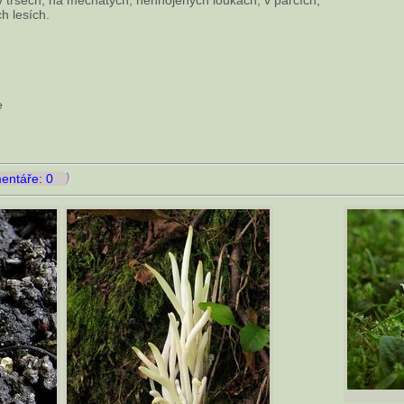
h lesích.
e