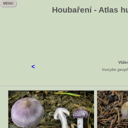
MENU
Houbaření - Atlas h
Vlák
<
Inocybe geophyl