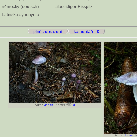
německy (deutsch)
Lilaseidiger Risspilz
Latinská synonyma
-