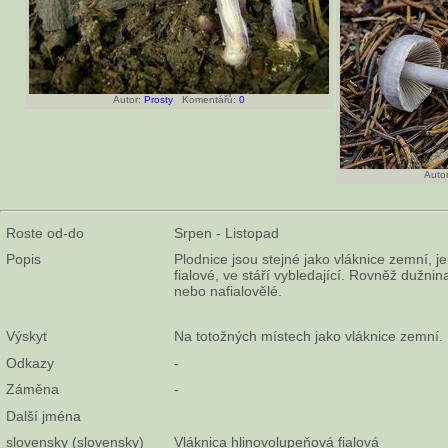
Autor:
Prosty
Komentářů:
0
Autor
Roste od-do
Srpen - Listopad
Popis
Plodnice jsou stejné jako vláknice zemní, j
fialové, ve stáří vybledající. Rovněž dužni
nebo nafialovělé.
Výskyt
Na totožných místech jako vláknice zemní.
Odkazy
-
Záměna
-
Další jména
slovensky (slovensky)
Vláknica hlinovolupeňová fialová