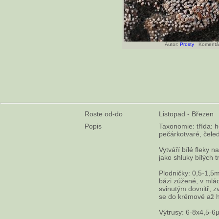
Autor:
Prosty
Komentá
Roste od-do
Listopad - Březen
Popis
Taxonomie: třída: h
pečárkotvaré, čeleď
Vytváří bílé fleky n
jako shluky bílých
Plodničky: 0,5-1,5
bázi zúžené, v mlá
svinutým dovnitř, zv
se do krémové až 
Výtrusy: 6-8x4,5-6