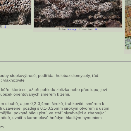
řů:
1
Autor:
Prosty
Komentářů:
6
ouby stopkovýtrusé, podtřída: holobazidiomycety, řád:
: vláknicovité
a kůře, které se, až při pohledu zblízka nebo přes lupu, jeví
 trubiček orientovaných směrem k zemi.
mm dlouhé, a jen 0,2-0,4mm široké, trubkovité, směrem k
dí uzavřené, později s 0,1-0,25mm širokým otvorem s ustím
nějšku pokryté bílou plstí, ve stáří olysávající a zbarvující
hnědé, uvnitř s karamelově hnědým hladkým hymeniem.
μm