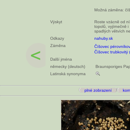
Možná záměna: číšov
Výskyt
Roste vzácně od níž
topolů, vyjímečně i 
spadlých větvích n
Odkazy
nahuby.sk
Záměna
Číšovec pérovníkový
Číšovec trubkovitý
Další jména
německy (deutsch)
Braunsporiges Pa
Latinská synonyma