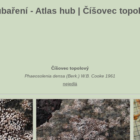
baření - Atlas hub | Číšovec topo
Číšovec topolový
Phaeosolenia densa (Berk.) W.B. Cooke 1961
nejedlá