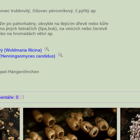
ec trubkovitý, číšovec pérovníkový, č.pýřitý ap.
in po pahorkatiny, obvykle na tlejícím dřevě nebo kůře
na jiných listnáčích (lípa,buk), na visících nebo čerstvě
ebo na hromadách větví ap.
 (Woldmaria filicina)
 (Henningsomyces candidus)
ppel-Hängeröhrchen