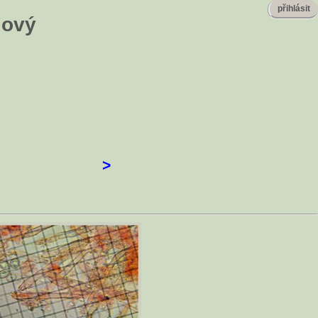
přihlásit
lový
>