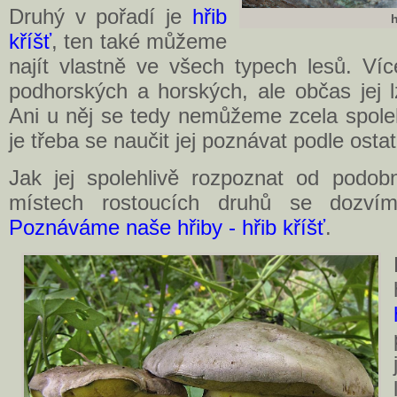
Druhý v pořadí je
hřib
h
kříšť
, ten také můžeme
najít vlastně ve všech typech lesů. Ví
podhorských a horských, ale občas jej l
Ani u něj se tedy nemůžeme zcela spole
je třeba se naučit jej poznávat podle osta
Jak jej spolehlivě rozpoznat od podo
místech rostoucích druhů se dozví
Poznáváme naše hřiby - hřib kříšť
.