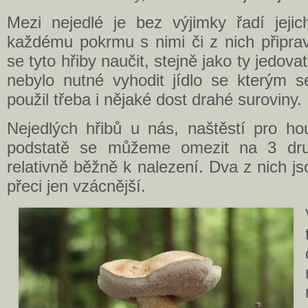
Mezi nejedlé je bez výjimky řadí jejic
každému pokrmu s nimi či z nich připra
se tyto hřiby naučit, stejně jako ty jedov
nebylo nutné vyhodit jídlo se kterým se
použil třeba i nějaké dost drahé suroviny.
Nejedlých hřibů u nás, naštěstí pro hou
podstatě se můžeme omezit na 3 dru
relativně běžně k nalezení. Dva z nich js
přeci jen vzácnější.