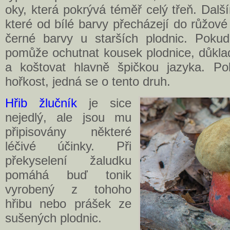
oky, která pokrývá téměř celý třeň. Dal
které od bílé barvy přecházejí do růžov
černé barvy u starších plodnic. Pokud 
pomůže ochutnat kousek plodnice, důkla
a koštovat hlavně špičkou jazyka. Po
hořkost, jedná se o tento druh.
Hřib žlučník
je sice
nejedlý, ale jsou mu
připisovány některé
léčivé účinky. Při
překyselení žaludku
pomáhá buď tonik
vyrobený z tohoho
hřibu nebo prášek ze
sušených plodnic.