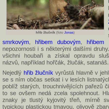
hřib žlučník
(foto
Jonas
)
smrkovým
,
hřibem dubovým
,
hřibem
nepozornosti i s některými dalšími druhy.
všichni houbaři a získal opravdu slu
názvů, například hořčák, žlučák, satanáš.
Nejedlý
hřib žlučník
vyrůstá hlavně v jehl
se s ním občas setkat i v lesích listnatýc
poblíž starých, trouchnivějících pařezů č
to se ovšem nedá zcela spolehnout. Hl
znaky je tlustý kyjovitý třeň, mírně s
typickou plastickou tmavou, olivově zba