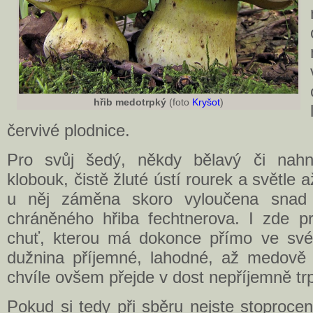
hřib medotrpký
(foto
Kryšot
)
červivé plodnice.
Pro svůj šedý, někdy bělavý či nah
klobouk, čistě žluté ústí rourek a světle a
u něj záměna skoro vyloučena snad
chráněného hřiba fechtnerova. I zde pr
chuť, kterou má dokonce přímo ve své
dužnina příjemné, lahodné, až medově 
chvíle ovšem přejde v dost nepříjemně tr
Pokud si tedy při sběru nejste stoprocent