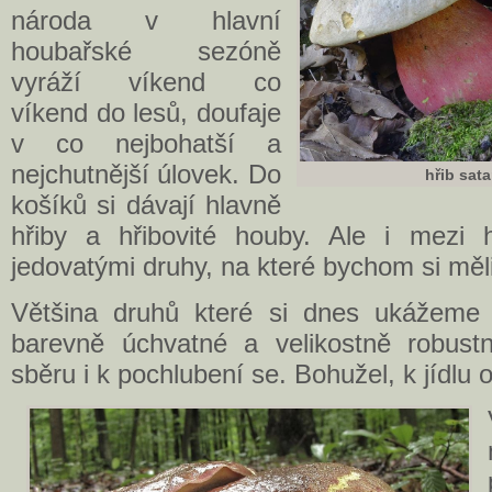
národa v hlavní
houbařské sezóně
vyráží víkend co
víkend do lesů, doufaje
v co nejbohatší a
nejchutnější úlovek. Do
hřib sat
košíků si dávají hlavně
hřiby a hřibovité houby. Ale i mezi 
jedovatými druhy, na které bychom si měli
Většina druhů které si dnes ukážeme 
barevně úchvatné a velikostně robustní
sběru i k pochlubení se. Bohužel, k jídlu 