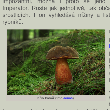
impozantní, možná i proto se jeho 
Imperator. Roste jak jednotlivě, tak ob
srostlicích. I on vyhledává nížiny a li
rybníků.
hřib kovář
(foto
Jonas
)