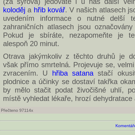
(za syrova) jedovaté i u nás další vel
koloděj
a
hřib kovář
. V našich atlasech js
uvedením informace o nutné delší t
zahraničních atlasech jsou označovány 
Pokud je sbíráte, nezapomeňte je te
alespoň 20 minut.
Otrava jakýmkoliv z těchto druhů je do
však přímo smrtelná. Projevuje se, velmi
zvracením. U
hřiba satana
stačí okusi
plodnice a účinky se dostaví takřka oka
by mělo stačit podat živočišné uhlí, 
místě vyhledat lékaře, hrozí dehydratace 
Přečteno 97114x
Komentáře