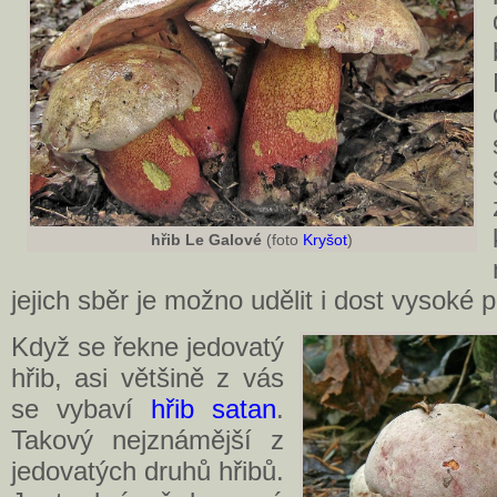
hřib Le Galové
(foto
Kryšot
)
jejich sběr je možno udělit i dost vysoké p
Když se řekne jedovatý
hřib, asi většině z vás
se vybaví
hřib satan
.
Takový nejznámější z
jedovatých druhů hřibů.