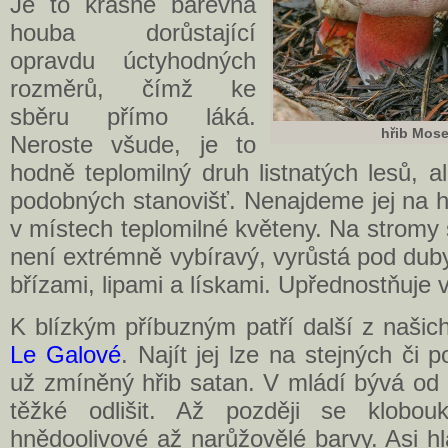
Je to krásně barevná
houba dorůstající
opravdu úctyhodných
rozměrů, čímž ke
sběru přímo láká.
hřib Mos
Neroste všude, je to
hodně teplomilný druh listnatých lesů, a
podobných stanovišť. Nenajdeme jej na h
v místech teplomilné květeny. Na stromy 
není extrémně vybíravý, vyrůstá pod duby,
břízami, lipami a lískami. Upřednostňuje
K blízkým příbuzným patří další z našic
Le Galové
. Najít jej lze na stejných či
už zmíněný hřib satan. V mládí bývá od 
těžké odlišit. Až později se klobo
hnědoolivové až narůžovělé barvy. Asi hl