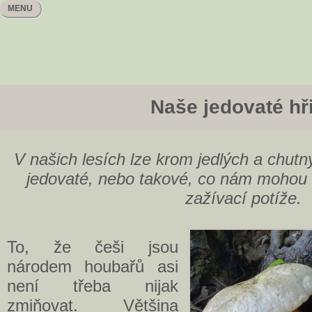
MENU
Naše jedovaté hř
V našich lesích lze krom jedlých a chutný
jedovaté, nebo takové, co nám mohou 
zažívací potíže.
To, že češi jsou
národem houbařů asi
není třeba nijak
zmiňovat. Většina