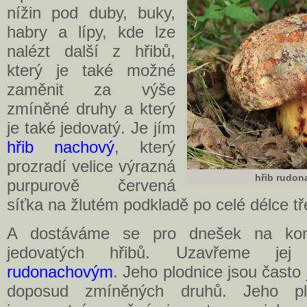
nížin pod duby, buky,
habry a lípy, kde lze
nalézt další z hřibů,
který je také možné
zaměnit za výše
zmíněné druhy a který
je také jedovatý. Je jím
hřib nachový
, který
prozradí velice výrazná
hřib rudo
purpurově červená
síťka na žlutém podkladě po celé délce tř
A dostáváme se pro dnešek na ko
jedovatých hřibů. Uzavřeme j
rudonachovým
. Jeho plodnice jsou často
doposud zmíněných druhů. Jeho pl