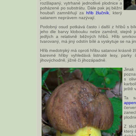
rozšlapaný, vytrhané jednotlivé plodnice a
poházené po substrátu. Dále pak jej běžní
houbaři zamněňují za
hřib žlučník
, který
satanem neprávem nazývají.
Podobný osud potkává často i další z hřibů s bíl
jeho dle barvy klobouku nelze zaměnit, stejně 
jedlých a relativně běžných hřibů. Hřib smrkov
tvarovaný, má jiný odstín bílé a vyskytuje se na ji
Hřib medotrpký má oproti hřibu satanovi krásně žl
barevné hřiby vyhledává listnaté lesy, parky
jihovýchodně, jižně či jihozápadně.
Jinak
pozna
s oli
karbol
ještě 
Ta s
appen
červe
zanech
plodni
Z těc
který 