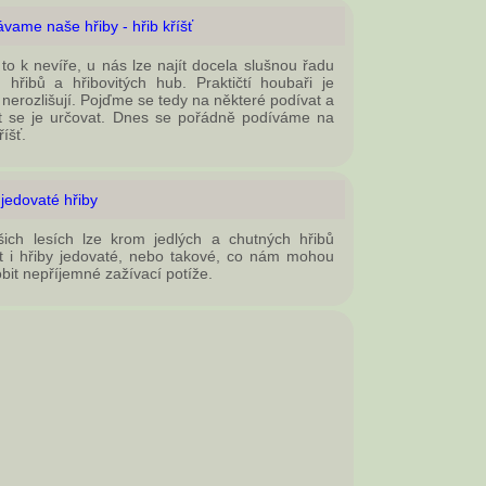
vame naše hřiby - hřib kříšť
 to k nevíře, u nás lze najít docela slušnou řadu
 hřibů a hřibovitých hub. Praktičtí houbaři je
 nerozlišují. Pojďme se tedy na některé podívat a
t se je určovat. Dnes se pořádně podíváme na
říšť.
jedovaté hřiby
ich lesích lze krom jedlých a chutných hřibů
t i hřiby jedovaté, nebo takové, co nám mohou
bit nepříjemné zažívací potíže.