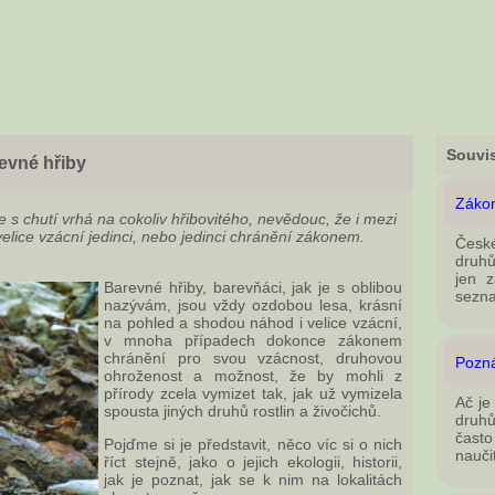
Souvis
evné hřiby
Záko
 s chutí vrhá na cokoliv hřibovitého, nevědouc, že i mezi
 velice vzácní jedinci, nebo jedinci chránění zákonem.
České
druhů
jen 
Barevné hřiby, barevňáci, jak je s oblibou
sezn
nazývám, jsou vždy ozdobou lesa, krásní
na pohled a shodou náhod i velice vzácní,
v mnoha případech dokonce zákonem
chránění pro svou vzácnost, druhovou
Pozná
ohroženost a možnost, že by mohli z
přírody zcela vymizet tak, jak už vymizela
Ač je
spousta jiných druhů rostlin a živočichů.
druhů
často
Pojďme si je představit, něco víc si o nich
nauči
říct stejně, jako o jejich ekologii, historii,
jak je poznat, jak se k nim na lokalitách