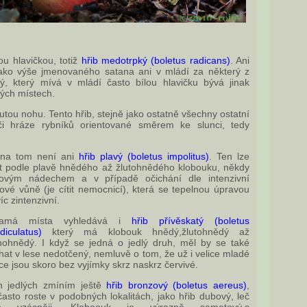
ou hlavičkou, totiž
hřib medotrpký (boletus radicans)
. Ani
jako výše jmenovaného satana ani v mládí za některý z
ý, který mívá v mládí často bílou hlavičku bývá jinak
ných místech.
utou nohu. Tento hřib, stejně jako ostatně všechny ostatní
 či hráze rybníků orientované směrem ke slunci, tedy
 na tom není ani
hřib plavý (boletus impolitus)
. Ten lze
t podle plavě hnědého až žlutohnědého klobouku, někdy
vovým nádechem a v případě očichání dle intenzivní
ové vůně (je cítit nemocnicí), která se tepelnou úpravou
víc zintenzivní.
amá místa vyhledává i
hřib přívěskatý (boletus
diculatus)
který má klobouk hnědý,žlutohnědý až
nohnědý. I když se jedná o jedlý druh, měl by se také
at v lese nedotčený, nemluvě o tom, že už i velice mladé
ce jsou skoro bez vyjímky skrz naskrz červivé.
h jedlých zmíním ještě
hřib bronzový (boletus aereus)
,
často roste v podobných lokalitách, jako hřib dubový, leč