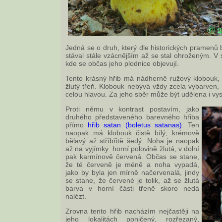
Jedná se o druh, který dle historických pramenů 
stával stále vzácnějším až se stal ohroženým. V s
kde se občas jeho plodnice objevují.
Tento krásný hřib má nádherně ružový klobouk, p
žlutý třeň. Klobouk nebývá vždy zcela vybarven,
celou hlavou. Za jeho sběr může být udělena i vy
Proti němu v kontrast postavím, jako
druhého představeného barevného hřiba
přímo
hřib satan (boletus satanas)
. Ten
naopak má klobouk čistě bílý, krémově
bělavý až stříbřitě šedý. Noha je naopak
až na vyjímky horní polovině žlutá, v dolní
pak karmínově červená. Občas se stane,
že té červeně je méně a noha vypadá,
jako by byla jen mírně načervenalá, jindy
se stane, že červené je tolik, až se žlutá
barva v horní části třeně skoro nedá
nalézt.
Zrovna tento hřib nacházím nejčastěji na
jeho lokalitách poničený, rozřezaný,