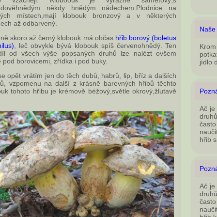
ko vzácněji. Kloboouk je výrazně sametový,s
ládověhnědým někdy hnědým nádechem.Plodnice na
ných místech,mají klobouk bronzový a v některých
dech až odbarvený.
Naše 
ně skoro až černý klobouk má občas
hřib borový (boletus
ilus)
, leč obvykle bývá klobouk spíš červenohnědý. Ten
Krom 
díl od všech výše popsaných druhů lze nalézt ovšem
potka
 pod borovicemi, zřídka i pod buky.
jídlo 
e opět vrátím jen do těch dubů, habrů, lip, bříz a dalších
áčů, vzpomenu na další z krásně barevných hřibů těchto
ouk tohoto hřibu je krémově béžový,světle okrový,žlutavě
Pozná
Ač je
druhů
často
nauči
hřib 
Pozná
Ač je
druhů
často
nauči