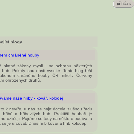
přihlásit
ející blogy
nem chráněné houby
 platné zákony myslí i na ochranu některých
 hub. Pokuty jsou dosti vysoké. Tento blog řeší
zákonem chráněné houby ČR, nikoliv Červený
am ohrožených druhů.
váme naše hřiby - kovář, koloděj
 to k nevíře, u nás lze najít docela slušnou řadu
 hřibů a hřibovitých hub. Praktičtí houbaři je
 nerozlišují. Pojďme se tedy na některé podívat a
t se je určovat. Dnes hřib kovář a hřib koloděj.