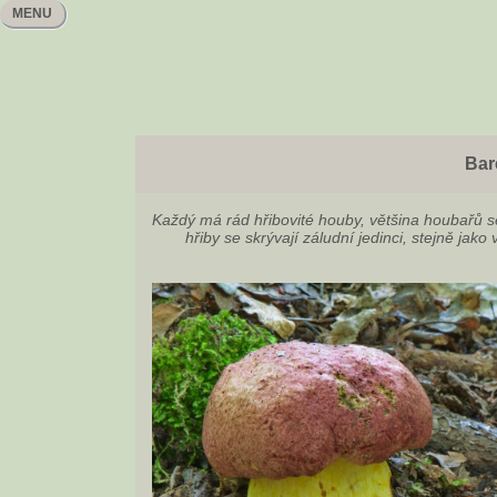
MENU
Bar
Každý má rád hřibovité houby, většina houbařů se
hřiby se skrývají záludní jedinci, stejně jako