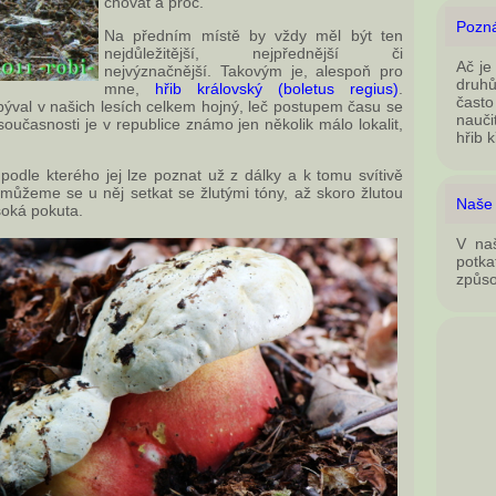
chovat a proč.
Pozná
Na předním místě by vždy měl být ten
nejdůležitější, nejpřednější či
Ač je
nejvýznačnější. Takovým je, alespoň pro
druhů
mne,
hřib královský (boletus regius)
.
často
býval v našich lesích celkem hojný, leč postupem času se
nauči
oučasnosti je v republice známo jen několik málo lokalit,
hřib k
odle kterého jej lze poznat už z dálky a k tomu svítivě
 můžeme se u něj setkat se žlutými tóny, až skoro žlutou
Naše 
soká pokuta.
V naš
potka
způso