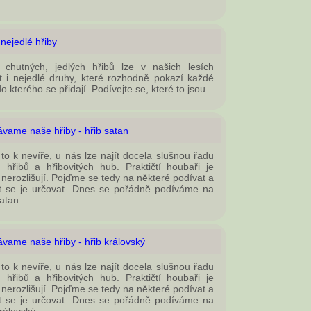
nejedlé hřiby
chutných, jedlých hřibů lze v našich lesích
t i nejedlé druhy, které rozhodně pokazí každé
do kterého se přidají. Podívejte se, které to jsou.
vame naše hřiby - hřib satan
 to k nevíře, u nás lze najít docela slušnou řadu
 hřibů a hřibovitých hub. Praktičtí houbaři je
 nerozlišují. Pojďme se tedy na některé podívat a
t se je určovat. Dnes se pořádně podíváme na
satan.
vame naše hřiby - hřib královský
 to k nevíře, u nás lze najít docela slušnou řadu
 hřibů a hřibovitých hub. Praktičtí houbaři je
 nerozlišují. Pojďme se tedy na některé podívat a
t se je určovat. Dnes se pořádně podíváme na