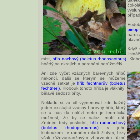
dale
čoko
výslu
přípa
Podob
pinoph
naroz
hlavně
Když s
listn
míst,
hřib nachový (boletus rhodoxanthus)
. Klob
hnědý,na okrajích a poranění narůžovělý.
Ani zde výčet vzácných barevných hřibů
nekončí, další se kterým se můžeme
vzácně setkat je
hřib fechtnerův (boletus
fechtneri)
. Klobouk tohoto hřiba je vláknitý,
bělavě šedostříbřitý.
Nekladu si za cíl vyjmenovat zde každý
jeden existující vzácný barevný hřib, který
se u nás dá nalézt nebo je teoretická
možnost, že by se nalézt mohl dát.
Zmíním tedy poslední,
hřib rudonachový
(boletus rhodopurpureus)
s jeho
kloboukem v ranném mládí žlutým, brzy
však růžovooranžovým zbarvením různé