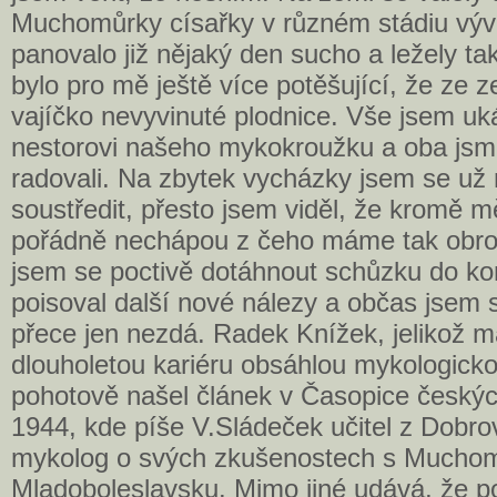
Muchomůrky císařky v různém stádiu vývi
panovalo již nějaký den sucho a ležely ta
bylo pro mě ještě více potěšující, že ze 
vajíčko nevyvinuté plodnice. Vše jsem uk
nestorovi našeho mykokroužku a oba jsme
radovali. Na zbytek vycházky jsem se už 
soustředit, přesto jsem viděl, že kromě 
pořádně nechápou z čeho máme tak obrov
jsem se poctivě dotáhnout schůzku do k
poisoval další nové nálezy a občas jsem se
přece jen nezdá. Radek Knížek, jelikož m
dlouholetou kariéru obsáhlou mykologickou
pohotově našel článek v Časopice českýc
1944, kde píše V.Sládeček učitel z Dobro
mykolog o svých zkušenostech s Muchom
Mladoboleslavsku. Mimo jiné udává, že p