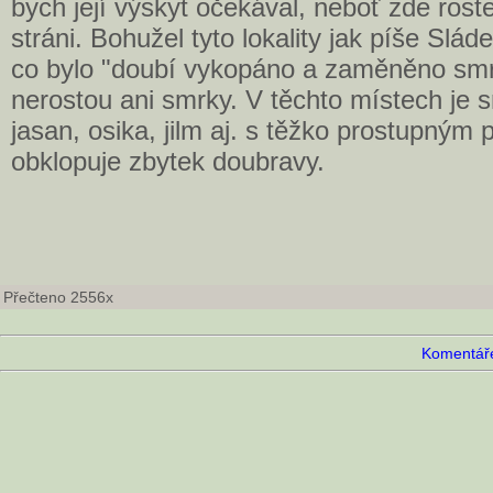
bych její výskyt očekával, neboť zde roste
stráni. Bohužel tyto lokality jak píše Slád
co bylo "doubí vykopáno a zaměněno sm
nerostou ani smrky. V těchto místech je s
jasan, osika, jilm aj. s těžko prostupným
obklopuje zbytek doubravy.
Přečteno 2556x
Komentáře