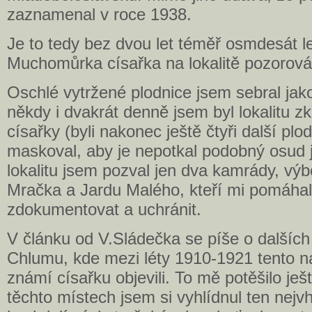
zaznamenal v roce 1938.
Je to tedy bez dvou let téměř osmdesát le
Muchomůrka císařka na lokalitě pozorová
Oschlé vytržené plodnice jsem sebral jak
někdy i dvakrát denně jsem byl lokalitu zko
císařky (byli nakonec ještě čtyři další plod
maskoval, aby je nepotkal podobný osud j
lokalitu jsem pozval jen dva kamrády, výb
Mračka a Jardu Malého, kteří mi pomáhal
zdokumentovat a uchránit.
V článku od V.Sládečka se píše o dalšíc
Chlumu, kde mezi léty 1910-1921 tento 
známí císařku objevili. To mě potěšilo ješ
těchto místech jsem si vyhlídnul ten nejv