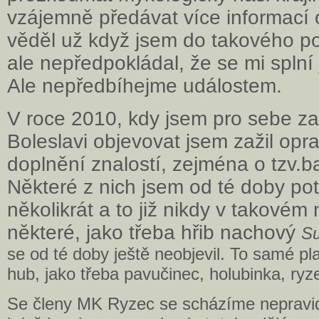
vzájemně předávat více informací 
věděl už když jsem do takového po
ale nepředpokládal, že se mi splní
Ale nepředbíhejme událostem.
V roce 2010, kdy jsem pro sebe z
Boleslavi objevovat jsem zažil op
doplnění znalostí, zejména o tzv.b
Některé z nich jsem od té doby pot
několikrát a to již nikdy v takovém
některé, jako třeba hřib nachový
Su
se od té doby ještě neobjevil. To samé plat
hub, jako třeba pavučinec, holubinka, ry
Se členy MK Ryzec se scházíme nepravide