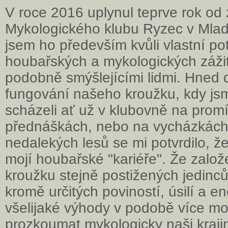
V roce 2016 uplynul teprve rok od 
Mykologického klubu Ryzec v Mladé
jsem ho především kvůli vlastní po
houbařských a mykologických zážit
podobně smýšlejícími lidmi. Hned 
fungování našeho kroužku, kdy js
scházeli ať už v klubovně na promí
přednáškách, nebo na vycházkách
nedalekých lesů se mi potvrdilo, že
mojí houbařské "kariéře". Že zalo
kroužku stejně postižených jedinc
kromě určitých poviností, úsilí a en
všelijaké výhody v podobě více mo
prozkoumat mykologicky naši krajin