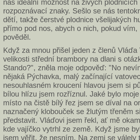
nás ideální možnost na živých plodnicích 
rozpoznávací znaky. Sešlo se nás tentokr
dětí, takže čerstvé plodnice všelijakých h
přímo pod nos, abych o nich, pokud vím
pověděl.
Když za mnou přišel jeden z členů Vláďa 
velikosti střední brambory na dlani s otáz
Stando?", zněla moje odpověď: "No neví
nějaká Pýchavka, malý začínající vatovec
nesouhlasném kroucení hlavou jsem si pů
bílou hlízu jsem rozříznul. Jaké bylo moj
místo na čistě bílý řez jsem se díval na 
naznačený klobouček se žlutým třeněm si
představit. Vláďovi jsem řekl, ať mě oka
kde vajíčko vytrhl ze země. Když jsme by
jsem věřit, že nesním. Na zemi se válely t