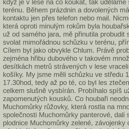
když je v lese na co koukat, tak uděláme
terénu. Během prázdnin a dovolených m
kontaktu jen přes telefon nebo mail. Nic
která oproti minulým rokům byla houbařs
už od samého jara, mě přinutila probudit 
svolat mimořádnou schůzku v terénu, pří
Cílem byl jako obvykle Chlum. Právě probě
zejména hřibu dubového v takovém množs
desítkách metrů strávených v lese vraceli
košíky. My jsme měli schůzku ve středu 
17.30hod, tedy až po té, co byl les zteč
celkem slušně vysbírán. Probíhalo spíš u
zapomenutých kousků. Co houbaři neodne
Muchomůrky růžovky, která rostla na mn
společnosti Muchomůrky panterové, dali se
plodnice Muchomůrky zelené, závojenky o