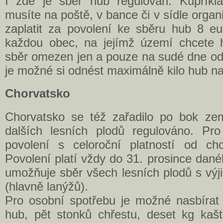
I zde je sběr hub regulován. Kupříkl
musíte na poště, v bance či v sídle organ
zaplatit za povolení ke sběru hub 8 e
každou obec, na jejímž území chcete h
sběr omezen jen a pouze na sudé dne od 
je možné si odnést maximálně kilo hub n
Chorvatsko
Chorvatsko se též zařadilo po bok ze
dalších lesních plodů regulováno. Pro
povolení s celoroční platností od cho
Povolení platí vždy do 31. prosince dan
umožňuje sběr všech lesních plodů s vý
(hlavně lanýžů).
Pro osobní spotřebu je možné nasbíra
hub, pět stonků chřestu, deset kg kašt