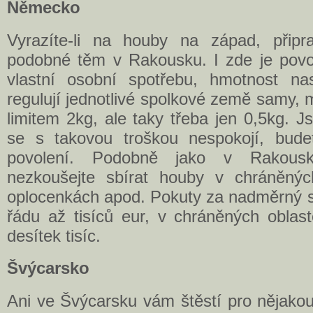
Německo
Vyrazíte-li na houby na západ, přip
podobné těm v Rakousku. I zde je povo
vlastní osobní spotřebu, hmotnost na
regulují jednotlivé spolkové země samy, 
limitem 2kg, ale taky třeba jen 0,5kg. Jst
se s takovou troškou nespokojí, budet
povolení. Podobně jako v Rakou
nezkoušejte sbírat houby v chráněnýc
oplocenkách apod. Pokuty za nadměrný sb
řádu až tisíců eur, v chráněných oblas
desítek tisíc.
Švýcarsko
Ani ve Švýcarsku vám štěstí pro nějako