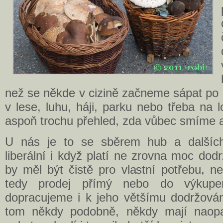
než se někde v cizině začneme sápat po
v lese, luhu, háji, parku nebo třeba na
aspoň trochu přehled, zda vůbec smíme 
U nás je to se sběrem hub a dalších 
liberální i když platí ne zrovna moc do
by měl být čistě pro vlastní potřebu, n
tedy prodej přímý nebo do výkup
dopracujeme i k jeho většímu dodržován
tom někdy podobně, někdy mají naopak