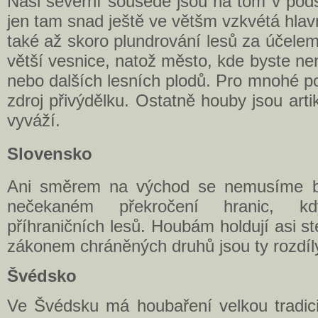
Naši severní sousedé jsou na tom v pod
jen tam snad ještě ve většm vzkvétá hla
také až skoro plundrování lesů za účele
větší vesnice, natož město, kde byste ne
nebo dalších lesních plodů. Pro mnohé pol
zdroj přivýdělku. Ostatně houby jsou arti
vyváží.
Slovensko
Ani směrem na východ se nemusíme bát
nečekaném překročení hranic, k
příhraničních lesů. Houbám holdují asi s
zákonem chráněných druhů jsou ty rozdíl
Švédsko
Ve Švédsku má houbaření velkou tradici,