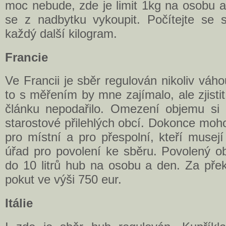
moc nebude, zde je limit 1kg na osobu a
se z nadbytku vykoupit. Počítejte se
každý další kilogram.
Francie
Ve Francii je sběr regulován nikoliv váh
to s měřením by mne zajímalo, ale zjisti
článku nepodařilo. Omezení objemu si u
starostové přilehlých obcí. Dokonce moho
pro místní a pro přespolní, kteří musej
úřad pro povolení ke sběru. Povolený o
do 10 litrů hub na osobu a den. Za přek
pokut ve výši 750 eur.
Itálie