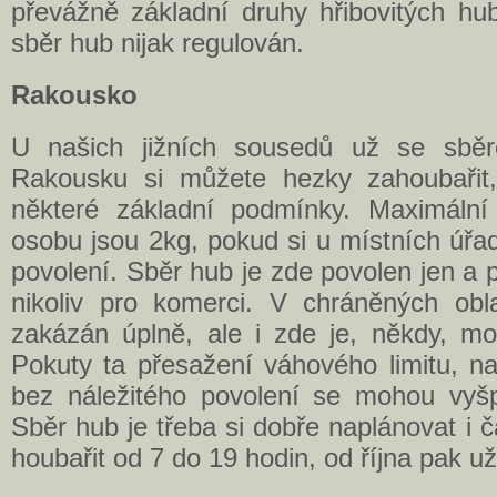
převážně základní druhy hřibovitých hub
sběr hub nijak regulován.
Rakousko
U našich jižních sousedů už se sbě
Rakousku si můžete hezky zahoubařit,
některé základní podmínky. Maximáln
osobu jsou 2kg, pokud si u místních úřa
povolení. Sběr hub je zde povolen jen a 
nikoliv pro komerci. V chráněných ob
zakázán úplně, ale i zde je, někdy, mož
Pokuty ta přesažení váhového limitu, n
bez náležitého povolení se mohou vyšpl
Sběr hub je třeba si dobře naplánovat i 
houbařit od 7 do 19 hodin, od října pak už