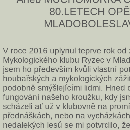
80.LETECH OPĚ
MLADOBOLESLA
V roce 2016 uplynul teprve rok od 
Mykologického klubu Ryzec v Mladé
jsem ho především kvůli vlastní po
houbařských a mykologických zážit
podobně smýšlejícími lidmi. Hned 
fungování našeho kroužku, kdy js
scházeli ať už v klubovně na promí
přednáškách, nebo na vycházkách
nedalekých lesů se mi potvrdilo, že