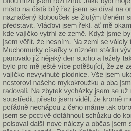
bílou hlízu jsem rozříznul. Jaké bylo moj
místo na čistě bílý řez jsem se díval na 
naznačený klobouček se žlutým třeněm si
představit. Vláďovi jsem řekl, ať mě oka
kde vajíčko vytrhl ze země. Když jsme by
jsem věřit, že nesním. Na zemi se válely t
Muchomůrky císařky v různém stádiu vývi
panovalo již nějaký den sucho a ležely ta
bylo pro mě ještě více potěšující, že ze 
vajíčko nevyvinuté plodnice. Vše jsem uk
nestorovi našeho mykokroužku a oba jsme
radovali. Na zbytek vycházky jsem se už 
soustředit, přesto jsem viděl, že kromě 
pořádně nechápou z čeho máme tak obrov
jsem se poctivě dotáhnout schůzku do k
poisoval další nové nálezy a občas jsem se