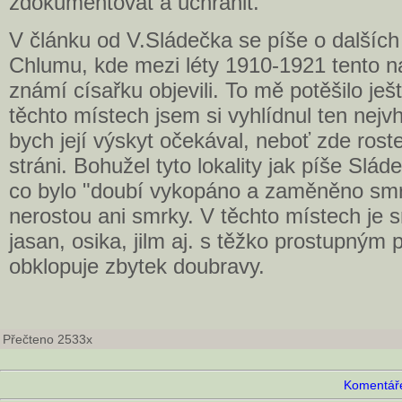
zdokumentovat a uchránit.
V článku od V.Sládečka se píše o dalšíc
Chlumu, kde mezi léty 1910-1921 tento 
známí císařku objevili. To mě potěšilo ješ
těchto místech jsem si vyhlídnul ten nejv
bych její výskyt očekával, neboť zde roste
stráni. Bohužel tyto lokality jak píše Slád
co bylo "doubí vykopáno a zaměněno sm
nerostou ani smrky. V těchto místech je s
jasan, osika, jilm aj. s těžko prostupným
obklopuje zbytek doubravy.
Přečteno 2533x
Komentáře