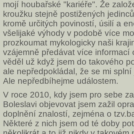
mojí houbařské "kariéře". Že zalo
kroužku stejně postižených jedinc
kromě určitých poviností, úsilí a en
všelijaké výhody v podobě více mo
prozkoumat mykologicky naši krajin
vzájemně předávat více informací 
věděl už když jsem do takového po
ale nepředpokládal, že se mi splní
Ale nepředbíhejme událostem.
V roce 2010, kdy jsem pro sebe z
Boleslavi objevovat jsem zažil op
doplnění znalostí, zejména o tzv.b
Některé z nich jsem od té doby pot
několikrát a to již nikdy v takovém