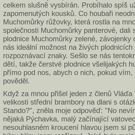
celkem slušně vysbírán. Probíhalo spíš u
zapomenutých kousků. Co houbaři neodne
Muchomůrky růžovky, která rostla na mn
společnosti Muchomůrky panterové, dali se
plodnice Muchomůrky zelené, závojenky o
nás ideální možnost na živých plodnicích 
rozpoznávací znaky. Sešlo se nás tentokr
dětí, takže čerstvé plodnice všelijakých h
přímo pod nos, abych o nich, pokud vím
pověděl.
Když za mnou přišel jeden z členů Vláďa 
velikosti střední brambory na dlani s otáz
Stando?", zněla moje odpověď: "No neví
nějaká Pýchavka, malý začínající vatovec
nesouhlasném kroucení hlavou jsem si pů