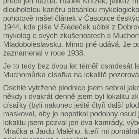
přece jen nezdá. Radek Knížek, jelikož m
dlouholetou kariéru obsáhlou mykologickou
pohotově našel článek v Časopice českýc
1944, kde píše V.Sládeček učitel z Dobro
mykolog o svých zkušenostech s Muchom
Mladoboleslavsku. Mimo jiné udává, že p
zaznamenal v roce 1938.
Je to tedy bez dvou let téměř osmdesát le
Muchomůrka císařka na lokalitě pozorová
Oschlé vytržené plodnice jsem sebral jak
někdy i dvakrát denně jsem byl lokalitu zko
císařky (byli nakonec ještě čtyři další plod
maskoval, aby je nepotkal podobný osud j
lokalitu jsem pozval jen dva kamrády, výb
Mračka a Jardu Malého, kteří mi pomáhal