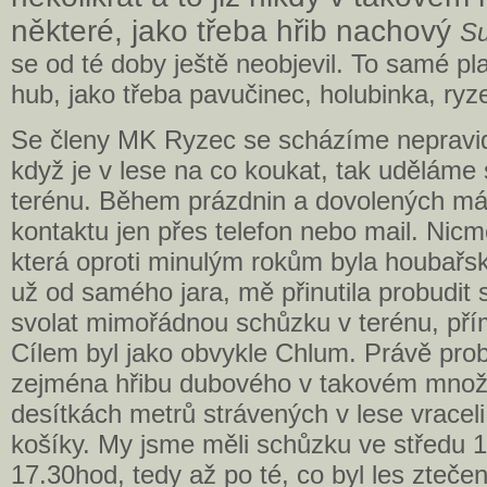
některé, jako třeba hřib nachový
Su
se od té doby ještě neobjevil. To samé plat
hub, jako třeba pavučinec, holubinka, ry
Se členy MK Ryzec se scházíme nepravide
když je v lese na co koukat, tak uděláme
terénu. Během prázdnin a dovolených m
kontaktu jen přes telefon nebo mail. Nic
která oproti minulým rokům byla houbařs
už od samého jara, mě přinutila probudit 
svolat mimořádnou schůzku v terénu, pří
Cílem byl jako obvykle Chlum. Právě probě
zejména hřibu dubového v takovém množs
desítkách metrů strávených v lese vraceli
košíky. My jsme měli schůzku ve středu 
17.30hod, tedy až po té, co byl les zteč