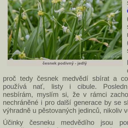
česnek podivný - jedlý
proč tedy česnek medvědí sbírat a co
používá nať, listy i cibule. Posle
nesbírám, myslím si, že v rámci zachov
nechráněné i pro další generace by se s
výhradně u pěstovaných jedinců, nikoliv v
Účinky česneku medvědího jsou p