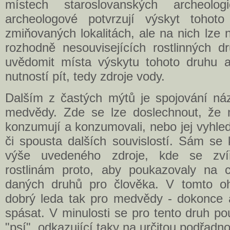
místech staroslovanských archeolog
archeologové potvrzují výskyt tohot
zmiňovaných lokalitách, ale na nich lze n
rozhodně nesouvisejících rostlinných d
uvědomit místa výskytu tohoto druhu a 
nutností pít, tedy zdroje vody.
Dalším z častých mýtů je spojování n
medvědy. Zde se lze doslechnout, že m
konzumují a konzumovali, nebo jej vyhled
či spousta dalších souvislostí. Sám se
výše uvedeného zdroje, kde se zvíř
rostlinám proto, aby poukazovaly na 
daných druhů pro člověka. V tomto o
dobrý leda tak pro medvědy - dokonce a
spásat. V minulosti se pro tento druh pou
"psí", odkazující taky na určitou podřadn