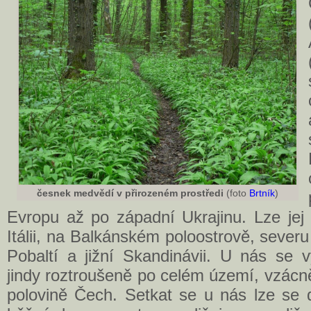
česnek medvědí v přirozeném prostředi
(foto
Brtník
)
Evropu až po západní Ukrajinu. Lze jej 
Itálii, na Balkánském poloostrově, sever
Pobaltí a jižní Skandinávii. U nás se v
jindy roztroušeně po celém území, vzácněj
polovině Čech. Setkat se u nás lze se 