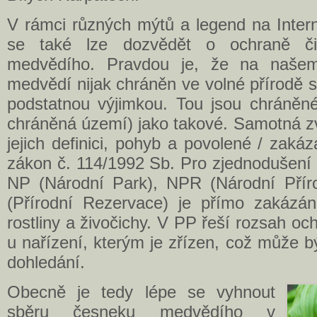
V rámci různých mýtů a legend na Inter
se také lze dozvědět o ochraně č
medvědího. Pravdou je, že na naše
medvědí nijak chráněn ve volné přírodě 
podstatnou výjimkou. Tou jsou chráněné 
chráněná území) jako takové. Samotná z
jejich definici, pohyb a povolené / zakáz
zákon č. 114/1992 Sb. Pro zjednodušení 
NP (Národní Park), NPR (Národní Přír
(Přírodní Rezervace) je přímo zakázán
rostliny a živočichy. V PP řeší rozsah o
u nařízení, kterým je zřízen, což může b
dohledání.
Obecně je tedy lépe se vyhnout
sběru česneku medvědího v