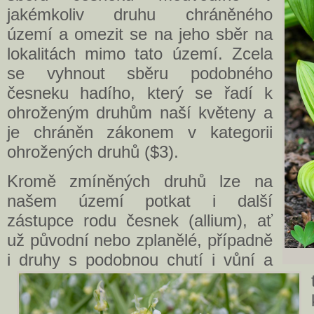
jakémkoliv druhu chráněného
území a omezit se na jeho sběr na
lokalitách mimo tato území. Zcela
se vyhnout sběru podobného
česneku hadího, který se řadí k
ohroženým druhům naší květeny a
je chráněn zákonem v kategorii
ohrožených druhů ($3).
Kromě zmíněných druhů lze na
našem území potkat i další
zástupce rodu česnek (allium), ať
už původní nebo zplanělé, případně
i druhy s podobnou chutí i vůní a