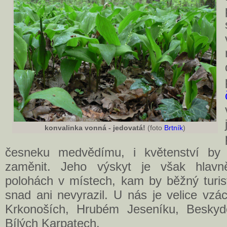
konvalinka vonná - jedovatá!
(foto
Brtník
)
česneku medvědímu, i květenství by
zaměnit. Jeho výskyt je však hlavn
polohách v místech, kam by běžný turi
snad ani nevyrazil. U nás je velice vzá
Krkonoších, Hrubém Jeseníku, Besky
Bílých Karpatech.