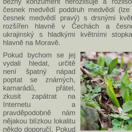
běžný konzument nerozlišuje a rozlišo
česnek medvědí poddruh medvědí (lze 
česnek medvědí pravý) s drsnými květ
rozšířen hlavně v Čechách a česn
ukrajinský s hladkými květními stopka
hlavně na Moravě.
Pokud bychom se jej
vydali hledat, určitě
není špatný nápad
poptat se známých,
kamarádů, přátel,
zkusit zapátrat na
Internetu a
pravděpodobně nám
nějakou blízkou lokalitu
někdo doporučí. Pokud