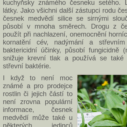
kuchyňsky známého česneku setého. Li
látky. Jako všichni další zástupci rodu če
česnek medvědí silice se sirnými slouč
působí v mnoha směrech. Drogu z če
použít při nachlazení, onemocnění horníc
kornatění cév, nadýmání a střevním
baktericidní účinky, působí fungicidně 
snižuje krevní tlak a používá se také 
střevní baktérie.
I když to není moc
známé a pro prodejce
rostlin či jejich částí to
není zrovna populární
informace, česnek
medvědí může také u
některých jedinců