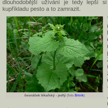
dlouhodobější užívání je tedy lepší si
kupříkladu pesto a to zamrazit.
česnáček lékařský - jedlý
(foto
Brtník
)