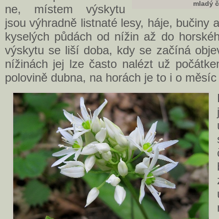
mladý 
ne, místem výskytu
jsou výhradně listnaté lesy, háje, bučiny 
kyselých půdách od nížin až do horskéh
výskytu se liší doba, kdy se začíná obj
nížinách jej lze často nalézt už počátk
polovině dubna, na horách je to i o měsíc 