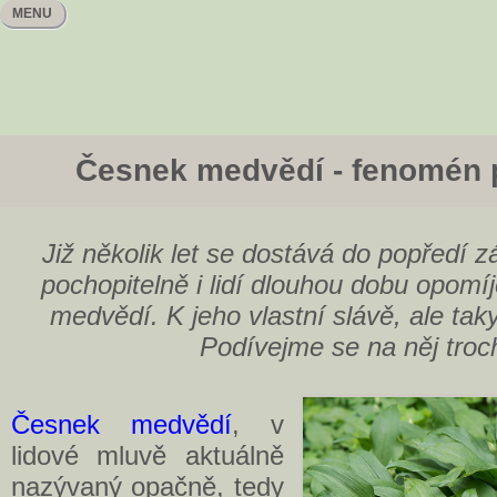
MENU
Česnek medvědí - fenomén p
Již několik let se dostává do popředí 
pochopitelně i lidí dlouhou dobu opomí
medvědí. K jeho vlastní slávě, ale tak
Podívejme se na něj troch
Česnek medvědí
, v
lidové mluvě aktuálně
nazývaný opačně, tedy