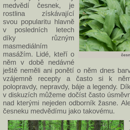
medvědí česnek, je
rostlina získávající
svou popularitu hlavně
v posledních letech
díky různým
masmediálním
masážím. Lidé, kteří o
čes
něm v době nedávné
ještě neměli ani ponětí o něm dnes barv
vzájemně recepty a často si k němu
polopravdy, nepravdy, báje a legendy. Dí
v diskuzích můžeme dočíst často úsměvn
nad kterými nejeden odborník žasne. Al
česneku medvědímu jako takovému.