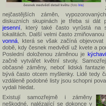
česnek medvědí detail květu
(foto
Iris
)
nejčastějších záměn, vypozorovaný
diskuzních skupinách je třeba si dát
jesenní
, který také často vyrůstá na 
lokalitách. Další velmi často zmiňovano
vonná
, která se však začíná objevovat 
době, kdy česnek medvědí už kvete a po
Poslední doloženou záměnou je
kýchav
začně vytvářet květní stvoly. Samozře
občasné záměny, neboť lidská fantazi
bývá často otcem myšlenky. Lidé tedy čas
vzdáleně podobné listy jsou schopni pova
vydali hledat.
Existují samozřejmě i záměny
neškodné, nalézající se dokonce v