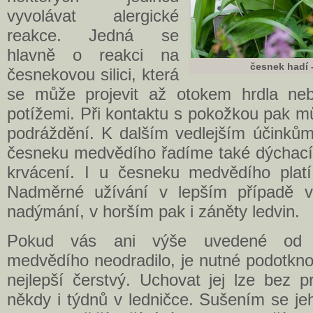
vyvolávat alergické
reakce. Jedná se
hlavně o reakci na
česnek hadí 
česnekovou silici, která
se může projevit až otokem hrdla ne
potížemi. Při kontaktu s pokožkou pak m
podráždění. K dalším vedlejším účinků
česneku medvědího řadíme také dýchací o
krvácení. I u česneku medvědího plat
Nadměrné užívání v lepším případě v
nadýmání, v horším pak i záněty ledvin.
Pokud vás ani výše uvedené od 
medvědího neodradilo, je nutné podotkno
nejlepší čerstvý. Uchovat jej lze bez 
někdy i týdnů v ledničce. Sušením se jeh