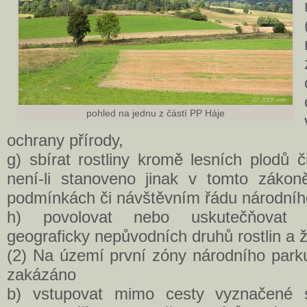
pohled na jednu z částí PP Háje
ochrany přírody,
g) sbírat rostliny kromě lesních plodů č
není-li stanoveno jinak v tomto zákoně
podmínkách či návštěvním řádu národníh
h) povolovat nebo uskutečňovat z
geograficky nepůvodních druhů rostlin a 
(2) Na území první zóny národního parku
zakázáno
b) vstupovat mimo cesty vyznačené 