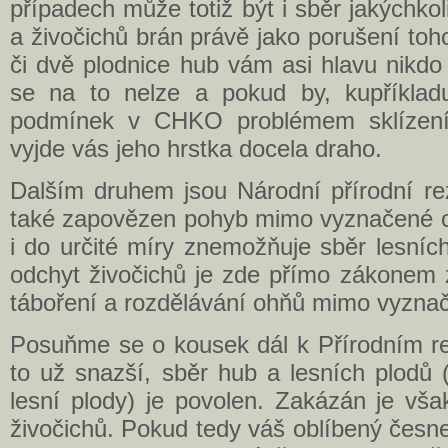
případech může totiž být i sběr jakýchkoli
a živočichů brán právě jako porušení toh
či dvě plodnice hub vám asi hlavu nikdo
se na to nelze a pokud by, kupříklad
podmínek v CHKO problémem sklízení
vyjde vás jeho hrstka docela draho.
Dalším druhem jsou Národní přírodní re
také zapovězen pohyb mimo vyznačené c
i do určité míry znemožňuje sběr lesních
odchyt živočichů je zde přímo zákonem 
táboření a rozdělávání ohňů mimo vyznač
Posuňme se o kousek dál k Přírodním re
to už snazší, sběr hub a lesních plodů 
lesní plody) je povolen. Zakázán je vša
živočichů. Pokud tedy váš oblíbený česn