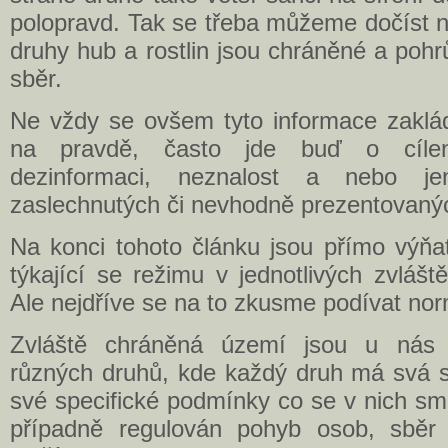
polopravd. Tak se třeba můžeme dočíst n
druhy hub a rostlin jsou chráněné a pohr
sběr.
Ne vždy se ovšem tyto informace zaklád
na pravdě, často jde buď o cíle
dezinformaci, neznalost a nebo j
zaslechnutých či nevhodně prezentovanýc
Na konci tohoto článku jsou přímo výňa
týkající se režimu v jednotlivých zvláš
Ale nejdříve se na to zkusme podívat nor
Zvláště chráněná území jsou u nás 
různých druhů, kde každý druh má svá s
své specifické podmínky co se v nich smí
případně regulován pohyb osob, sběr 