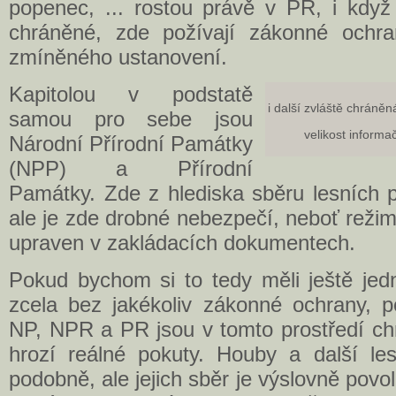
popenec, ... rostou právě v PR, i když
chráněné, zde požívají zákonné ochra
zmíněného ustanovení.
Kapitolou v podstatě
i další zvláště chráněn
samou pro sebe jsou
velikost informa
Národní Přírodní Památky
(NPP) a Přírodní
Památky. Zde z hlediska sběru lesních p
ale je zde drobné nebezpečí, neboť rež
upraven v zakládacích dokumentech.
Pokud bychom si to tedy měli ještě jedn
zcela bez jakékoliv zákonné ochrany, 
NP, NPR a PR jsou v tomto prostředí chr
hrozí reálné pokuty. Houby a další le
podobně, ale jejich sběr je výslovně pov