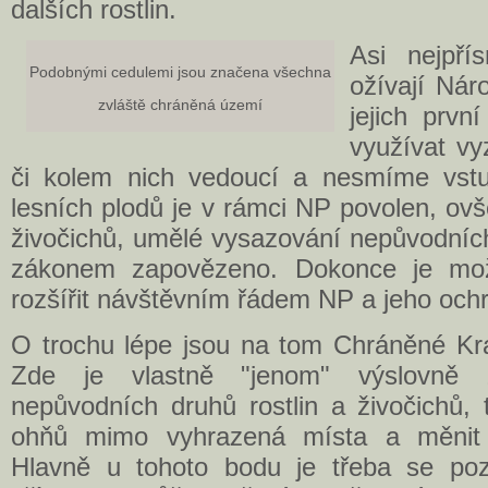
dalších rostlin.
Asi nejpří
Podobnými cedulemi jsou značena všechna
ožívají Nár
zvláště chráněná území
jejich prv
využívat vy
či kolem nich vedoucí a nesmíme vst
lesních plodů je v rámci NP povolen, ovš
živočichů, umělé vysazování nepůvodních
zákonem zapovězeno. Dokonce je mož
rozšířit návštěvním řádem NP a jeho oc
O trochu lépe jsou na tom Chráněné Kra
Zde je vlastně "jenom" výslovně z
nepůvodních druhů rostlin a živočichů, 
ohňů mimo vyhrazená místa a měnit 
Hlavně u tohoto bodu je třeba se poz