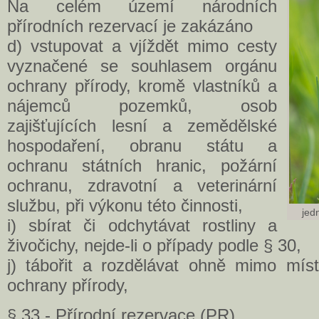
Na celém území národních
přírodních rezervací je zakázáno
d) vstupovat a vjíždět mimo cesty
vyznačené se souhlasem orgánu
ochrany přírody, kromě vlastníků a
nájemců pozemků, osob
zajišťujících lesní a zemědělské
hospodaření, obranu státu a
ochranu státních hranic, požární
ochranu, zdravotní a veterinární
službu, při výkonu této činnosti,
jed
i) sbírat či odchytávat rostliny a
živočichy, nejde-li o případy podle § 30,
j) tábořit a rozdělávat ohně mimo mí
ochrany přírody,
§ 33 - Přírodní rezervace (PR)