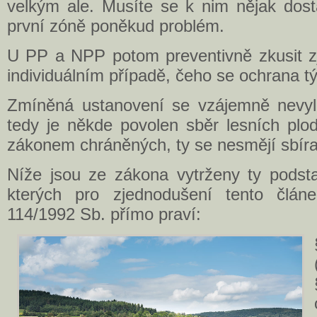
velkým ale. Musíte se k nim nějak dost
první zóně poněkud problém.
U PP a NPP potom preventivně zkusit zj
individuálním případě, čeho se ochrana t
Zmíněná ustanovení se vzájemně nevylu
tedy je někde povolen sběr lesních plod
zákonem chráněných, ty se nesmějí sbíra
Níže jsou ze zákona vytrženy ty podsta
kterých pro zjednodušení tento člán
114/1992 Sb. přímo praví: