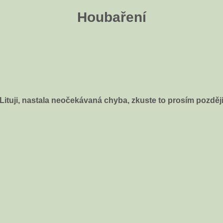
Houbaření
Lituji, nastala neočekávaná chyba, zkuste to prosím pozděj