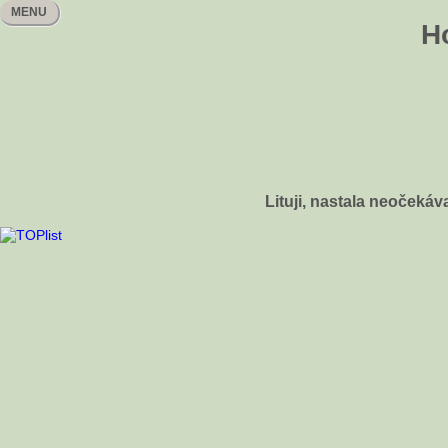
MENU
H
Lituji, nastala neočeká