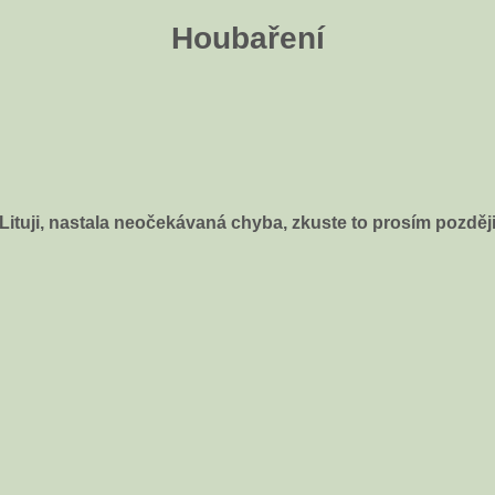
Houbaření
Lituji, nastala neočekávaná chyba, zkuste to prosím pozděj