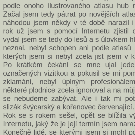
podle onoho ilustrovaného atlasu hub n
Začal jsem tedy pátrat po novějších atlas
náhodou jsem někdy v té době narazil i
rok už jsem s pomocí Internetu zjistil
vydal jsem se tedy do lesů a s úlovkem h
neznal, nebyl schopen ani podle atlasů 
kterých jsem si nebyl zcela jist jsem v k
Po krátkém čekání se mne ujal jede
označených vizitkou a pokusil se mi po
zklamání, nebyl úplným profesionále
některé plodnice zcela ignoroval a na můj
se nebudeme zabývat. Ale i tak mi potv
slizák švýcarský a kořenovec červenající.
Rok se s rokem sešel, opět se blížila v
Internetu, jaký že je její termín jsem nar
Konečně lidé, se kterými jsem si mohl p