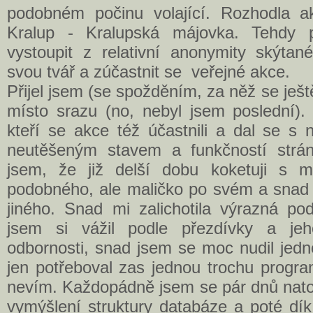
podobném počinu volající. Rozhodla 
Kralup - Kralupská májovka. Tehdy p
vystoupit z relativní anonymity skýtan
svou tvář a zúčastnit se veřejné akce.
Přijel jsem (se spožděním, za něž se je
místo srazu (no, nebyl jsem poslední). 
kteří se akce též účastnili a dal se s 
neutěšeným stavem a funkčností str
jsem, že již delší dobu koketuji s m
podobného, ale maličko po svém a snad 
jiného. Snad mi zalichotila výrazná po
jsem si vážil podle přezdívky a je
odbornosti, snad jsem se moc nudil jed
jen potřeboval zas jednou trochu progr
nevím. Každopádně jsem se pár dnů nato
vymýšlení struktury databáze a poté dík