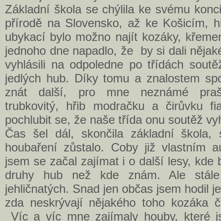
Základní škola se chýlila ke svému konci
přírodě na Slovensko, až ke Košicím, h
ubykací bylo možno najít kozáky, křemen
jednoho dne napadlo, že by si dali nějaké
vyhlásili na odpoledne po třídách soutě
jedlých hub. Díky tomu a znalostem spo
znát další, pro mne neznámé praši
trubkovitý, hřib modračku a čirůvku fi
pochlubit se, že naše třída onu soutěž vy
Čas šel dál, skončila základní škola, s
houbaření zůstalo. Coby již vlastním 
jsem se začal zajímat i o další lesy, kde 
druhy hub než kde znám. Ale stále
jehličnatých. Snad jen občas jsem hodil 
zda neskrývají nějakého toho kozáka 
Víc a víc mne zajímaly houby, které j