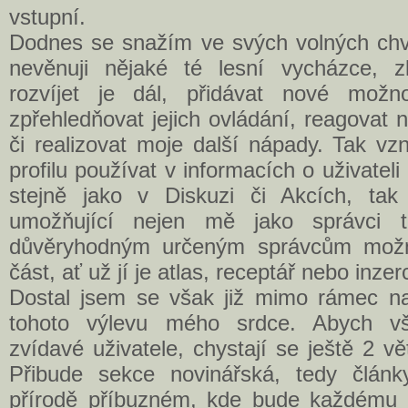
vstupní.
Dodnes se snažím ve svých volných chví
nevěnuji nějaké té lesní vycházce, zl
rozvíjet je dál, přidávat nové možno
zpřehledňovat jejich ovládání, reagovat
či realizovat moje další nápady. Tak v
profilu používat v informacích o uživateli 
stejně jako v Diskuzi či Akcích, tak
umožňující nejen mě jako správci t
důvěryhodným určeným správcům možn
část, ať už jí je atlas, receptář nebo inzer
Dostal jsem se však již mimo rámec na
tohoto výlevu mého srdce. Abych vš
zvídavé uživatele, chystají se ještě 2 vě
Přibude sekce novinářská, tedy člá
přírodě příbuzném, kde bude každému d