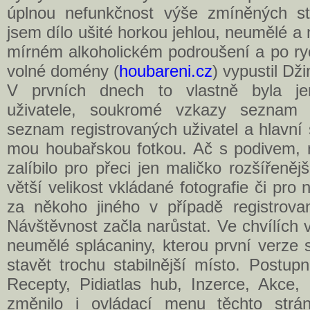
úplnou nefunkčnost výše zmíněných st
jsem dílo ušité horkou jehlou, neumělé a
mírném alkoholickém podroušení a po ry
volné domény (
houbareni.cz
) vypustil Dži
V prvních dnech to vlastně byla jen
uživatele, soukromé vzkazy seznam "N
seznam registrovaných uživatel a hlavní
mou houbařskou fotkou. Ač s podivem, 
zalíbilo pro přeci jen maličko rozšířeněj
větší velikost vkládané fotografie či pr
za někoho jiného v případě registrovan
Návštěvnost začla narůstat. Ve chvílích 
neumělé splácaniny, kterou první verze 
stavět trochu stabilnější místo. Postupn
Recepty, Pidiatlas hub, Inzerce, Akce,
změnilo i ovládací menu těchto strán