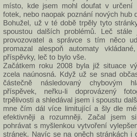
místo, kde jsem mohl doufat v určení
fotek, nebo naopak poznání nových hub d
Bohužel, už v té době trpěly tyto strán
spoustou dalších problémů. Leč stále j
provozovatel a správce s tím něco ud
promazal alespoň automaty vkládané,
příspěvky, leč to bylo vše.
Začátkem roku 2008 byla již situace v
zcela naúnosná. Když už se snad občas 
částečně následovaný chybovým hl
příspěvek, neřku-li doprovázený foto
trpělivosti a shledával jsem i spoustu dalš
mne čím dál více limitující a šly dle m
efektivněji a rozumněji. Začal jsem si
pohrávat s myšlenkou vytvoření vylepšen
stránek. Navíc se na oněch stránkách i 