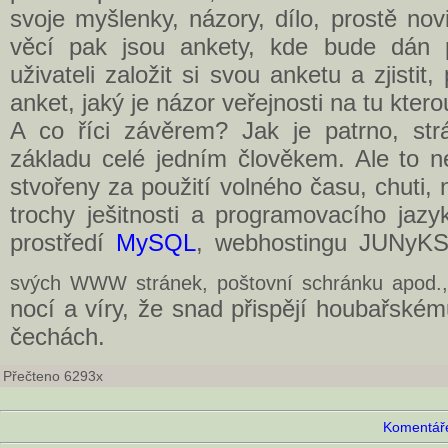
svoje myšlenky, názory, dílo, prostě no
věcí pak jsou ankety, kde bude dán 
uživateli založit si svou anketu a zjisti
anket, jaký je názor veřejnosti na tu kter
A co říci závěrem? Jak je patrno, str
základu celé jedním člověkem. Ale to ne
stvořeny za použití volného času, chuti, 
trochy ješitnosti a programovacího jaz
prostředí
MySQL
, webhostingu JUNy
svých WWW stránek, poštovní schránku apod.,
nocí a víry, že snad přispějí houbařské
čechách.
Přečteno 6293x
Komentáře