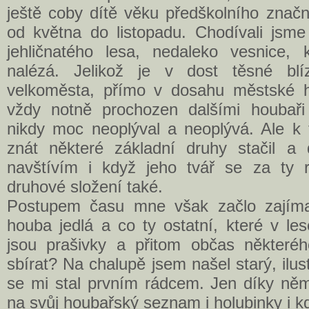
ještě coby dítě věku předškolního značn
od května do listopadu. Chodívali jsm
jehličnatého lesa, nedaleko vesnice,
nalézá. Jelikož je v dost těsné blí
velkoměsta, přímo v dosahu městské h
vždy notně prochozen dalšími houbaři
nikdy moc neoplýval a neoplývá. Ale k 
znát některé základní druhy stačil a
navštívím i když jeho tvář se za ty 
druhové složení také.
Postupem času mne však začlo zajímat
houba jedlá a co ty ostatní, které v l
jsou prašivky a přitom občas některé
sbírat? Na chalupě jsem našel starý, ilus
se mi stal prvním rádcem. Jen díky něm
na svůj houbařský seznam i holubinky i k