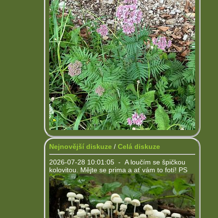
Nejnovější diskuze
/
Celá diskuze
2026-07-28 10:01:05 - A loučím se špičkou
kolovitou. Mějte se prima a ať vám to fotí! PS