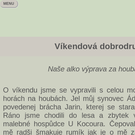
MENU
Víkendová dobrodru
Naše alko výprava za houb
O víkendu jsme se vypravili s celou m
horách na houbách. Jel můj synovec Á
povedenej brácha Jarin, kterej se star
Ráno jsme chodili do lesa a zbytek v
malebné hospůdce U Kocoura. Čepoval
mě radši šmakuje rumík jak je o mě z