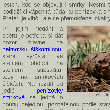
lesích, kde se objevují i smrky. Nesmí
podloží či vápenitá půda, tu penízovka 
Preferuje vlhčí, ale ne přemokřené lokality
Při jejím hledání a
sběru je potřeba si dát
pozor hlavně na
helmovku šiškomilnou
,
která vyrůstá ve
stejném období na
stejném substrátu,
tedy na smrkových
šiškách. Na rozdíl od
jedlé
penízovky
helmovka šišk
smrkové
se jedná o
houbu nejedlou, poznatelnou podle stav