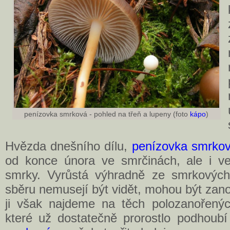
penízovka smrková - pohled na třeň a lupeny (foto
kápo
)
Hvězda dnešního dílu,
penízovka smrko
od konce února ve smrčinách, ale i v
smrky. Vyrůstá výhradně ze smrkových 
sběru nemusejí být vidět, mohou být zano
ji však najdeme na těch polozanořených
které už dostatečně prorostlo podhoubí