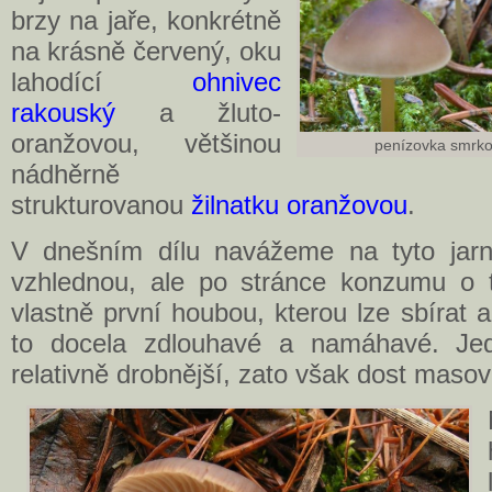
brzy na jaře, konkrétně
na krásně červený, oku
lahodící
ohnivec
rakouský
a žluto-
oranžovou, většinou
penízovka smrko
nádhěrně
strukturovanou
žilnatku oranžovou
.
V dnešním dílu navážeme na tyto jar
vzhlednou, ale po stránce konzumu o t
vlastně první houbou, kterou lze sbírat 
to docela zdlouhavé a namáhavé. Je
relativně drobnější, zato však dost masov