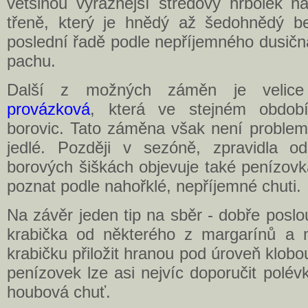
většinou výraznější středový hrbolek n
třeně, který je hnědý až šedohnědý b
poslední řadě podle nepříjemného dusič
pachu.
Další z možných záměn je veli
provázková
, která ve stejném obdob
borovic. Tato záměna však není problem
jedlé. Později v sezóně, zpravidla 
borových šiškách objevuje také penízovk
poznat podle nahořklé, nepříjemné chuti.
Na závěr jeden tip na sběr - dobře poslou
krabička od některého z margarínů a 
krabičku přiložit hranou pod úroveň klobo
penízovek lze asi nejvíc doporučit polévk
houbová chuť.