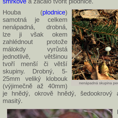
smrkové
a začalo tvořit plodnice.
Houba (
plodnice
)
samotná je celkem
nenápadná, drobná,
lze ji však okem
zahlédnout protože
málokdy vyrůstá
jednotlivě, většinou
tvoří menší či větší
skupiny. Drobný, 5-
25mm veliký klobouk
nenápadná skupina pen
(výjimečně až 40mm)
je hnědý, okrově hnědý, šedookrový a
masitý.