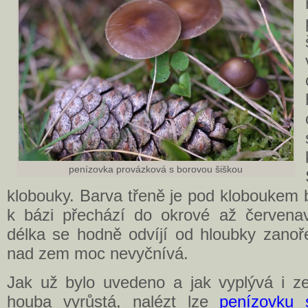
penízovka provázková s borovou šiškou
klobouky. Barva třeně je pod kloboukem 
k bázi přechází do okrové až červena
délka se hodně odvíjí od hloubky zanoře
nad zem moc nevyčnívá.
Jak už bylo uvedeno a jak vyplývá i ze
houba vyrůstá, nalézt lze
penízovku 