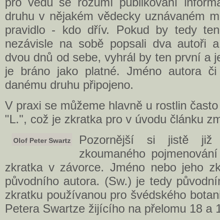
pro vědu se rozumí publikování infor
druhu v nějakém vědecky uznávaném méd
pravidlo - kdo dřív. Pokud by tedy t
nezávisle na sobě popsali dva autoři a
dvou dnů od sebe, vyhrál by ten první a
je bráno jako platné. Jméno autora či
danému druhu připojeno.
V praxi se můžeme hlavně u rostlin čast
"L.", což je zkratka pro v úvodu článku z
Pozornější si jistě ji
Olof Peter Swartz
zkoumaného pojmenování 
zkratka v závorce. Jméno nebo jeho zk
původního autora. (Sw.) je tedy původn
zkratku používanou pro švédského botani
Petera Swartze žijícího na přelomu 18 a 1