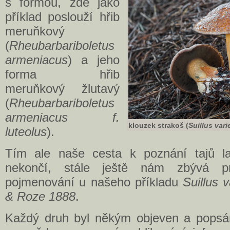
s formou, zde jako
příklad poslouží hřib
meruňkový
(
Rheubarbariboletus
armeniacus
) a jeho
forma hřib
meruňkový žlutavý
(
Rheubarbariboletus
armeniacus f.
klouzek strakoš (
Suillus var
luteolus
).
Tím ale naše cesta k poznání tajů la
nekončí, stále ještě nám zbývá p
pojmenování u našeho příkladu
Suillus 
& Roze 1888
.
Každý druh byl někým objeven a popsá