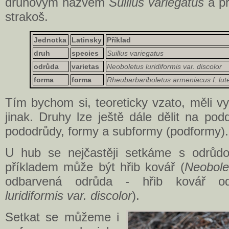
druhovým názvem
Suillus variegatus
a př
strakoš.
Jednotka
Latinsky
Příklad
druh
species
Suillus variegatus
odrůda
varietas
Neoboletus luridiformis var. discolor
forma
forma
Rheubarbariboletus armeniacus f. lut
Tím bychom si, teoreticky vzato, měli vys
jinak. Druhy lze ještě dále dělit na podd
pododrůdy, formy a subformy (podformy).
U hub se nejčastěji setkáme s odrůdou
příkladem může být hřib kovář (
Neobolet
odbarvená odrůda - hřib kovář od
luridiformis var. discolor
).
Setkat se můžeme i