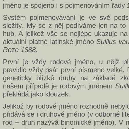
jméno je spojeno i s pojmenováním řady ž
Systém pojmenovávání je ve své podst
složitý. My se z něj podíváme jen na to n
hub. A jelikož vše se nejlépe ukazuje n
aktuální platné latinské jméno
Suillus va
Roze 1888
.
První je vždy rodové jméno, u nějž pla
pravidlo vždy psát první písmeno velké.
geneticky blízké druhy na základě zk
našem případě je rodovým jménem
Suil
překládá jako klouzek.
Jelikož by rodové jméno rozhodně nebylo
přidává se i druhové jméno (v odborné li
rod + druh nazývá binomické jméno). V 