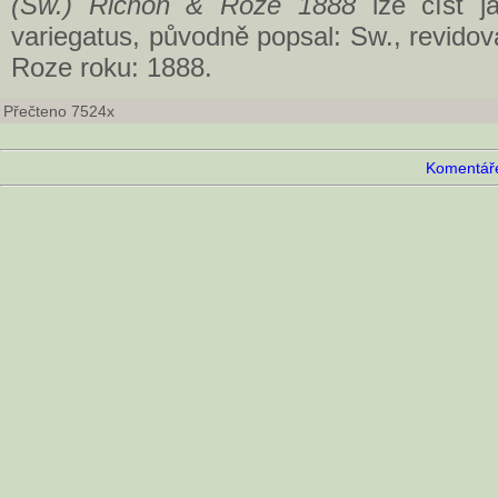
(Sw.) Richon & Roze 1888
lze číst ja
variegatus, původně popsal: Sw., revidova
Roze roku: 1888.
Přečteno 7524x
Komentáře