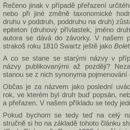
Řečeno jinak v případě přeřazení určité
nebo při jiné změně taxonomické hodn
druhu v poddruh, poddruhu na druh) zůst
epiteton (druhový přívlastek, jméno dr
autora se dává do závorky. V našem p
strakoš roku 1810 Swartz ještě jako
Bolet
A co se stane se starými názvy v pří
názvy publikovanými až později? Neza
stanou se z nich synonyma pojmenování
Občas je za názvem jako poslední uvád
rok, ve kterém byl druh buď popsán, ne
a přeřazen. V našem příkladu se tedy jed
Pokud bychom se tedy teď na celý ná
stručně si ho na základě tohoto článku sh