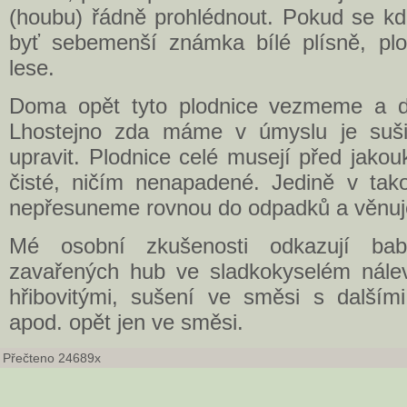
(houbu) řádně prohlédnout. Pokud se kd
byť sebemenší známka bílé plísně, plo
lese.
Doma opět tyto plodnice vezmeme a d
Lhostejno zda máme v úmyslu je sušit
upravit. Plodnice celé musejí před jakou
čisté, ničím nenapadené. Jedině v tak
nepřesuneme rovnou do odpadků a věnuje
Mé osobní zkušenosti odkazují ba
zavařených hub ve sladkokyselém nále
hřibovitými, sušení ve směsi s dalšími
apod. opět jen ve směsi.
Přečteno 24689x