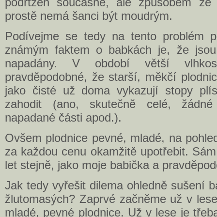
podrtžen současně, ale způsobem ze 
prostě nemá šanci být moudrým.
Podívejme se tedy na tento problém p
známým faktem o babkách je, že jsou 
napadány. V období větší vlhko
pravděpodobné, že starší, měkčí plodnic
jako čisté už doma vykazují stopy plís
zahodit (ano, skutečně celé, žádné
napadané části apod.).
Ovšem plodnice pevné, mladé, na pohle
za každou cenu okamžitě upotřebit. Sám 
let stejně, jako moje babička a pravděpodo
Jak tedy vyřešit dilema ohledně sušení b
žlutomasých? Zaprvé začněme už v lese.
mladé, pevné plodnice. Už v lese je třeb