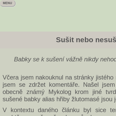
MENU
Sušit nebo nesuš
Babky se k sušení vážně nikdy neho
Včera jsem nakouknul na stránky jistéh
jsem se zdržet komentáře. Našel jsem 
obecně známý Mykolog krom jiné tvrdi
sušené babky alias hřiby žlutomasé jsou 
V kontextu daného článku byl sice te