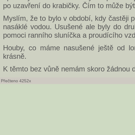
po uzavření do krabičky. Čím to může bý
Myslím, že to bylo v období, kdy častěji 
nasáklé vodou. Usušené ale byly do dru
pomoci ranního sluníčka a proudícího vz
Houby, co máme nasušené ještě od loň
krásně.
K těmto bez vůně nemám skoro žádnou dů
Přečteno 4252x