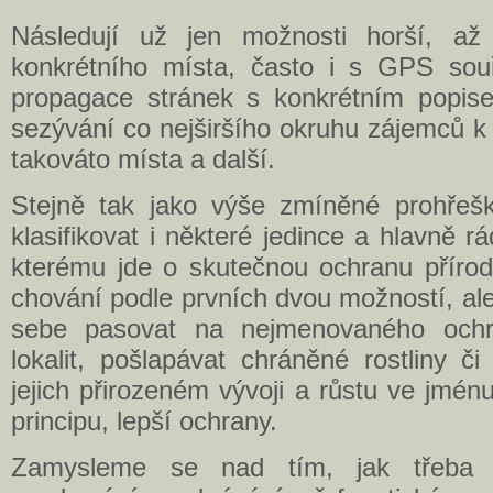
Následují už jen možnosti horší, až 
konkrétního místa, často i s GPS souř
propagace stránek s konkrétním popisem
sezývání co nejširšího okruhu zájemců 
takováto místa a další.
Stejně tak jako výše zmíněné prohřešk
klasifikovat i některé jedince a hlavně 
kterému jde o skutečnou ochranu přírod
chování podle prvních dvou možností, al
sebe pasovat na nejmenovaného ochrá
lokalit, pošlapávat chráněné rostliny č
jejich přirozeném vývoji a růstu ve jmén
principu, lepší ochrany.
Zamysleme se nad tím, jak třeba 