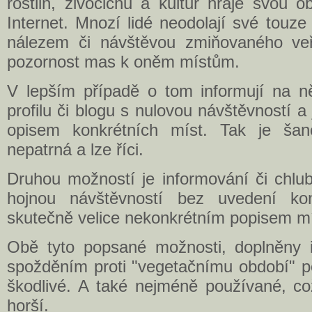
rostlin, živočichů a kultur hraje svou o
Internet. Mnozí lidé neodolají své touze
nálezem či návštěvou zmiňovaného veř
pozornost mas k oněm místům.
V lepším případě o tom informují na 
profilu či blogu s nulovou návštěvností a
opisem konkrétních míst. Tak je šan
nepatrná a lze říci.
Druhou možností je informování či chlu
hojnou návštěvností bez uvedení konk
skutečně velice nekonkrétním popisem mí
Obě tyto popsané možnosti, doplněny 
spožděním proti "vegetačnímu období" p
škodlivé. A také nejméně používané, co
horší.