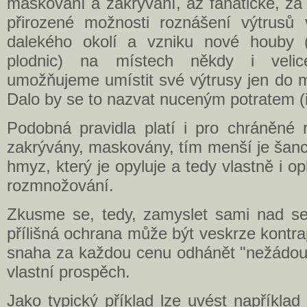
maskování a zakrývání, až fanatické, z
přirozené možnosti roznášení výtrusů
dalekého okolí a vzniku nové houby 
plodnic) na místech někdy i veli
umožňujeme umístit své výtrusy jen do m
Dalo by se to nazvat nuceným potratem (i
Podobná pravidla platí i pro chráněné r
zakrývány, maskovány, tím menší je šanc
hmyz, který je opyluje a tedy vlastně i o
rozmnožování.
Zkusme se, tedy, zamyslet sami nad se
přílišná ochrana může být veskrze kontrap
snaha za každou cenu odhánět "nežádoucí
vlastní prospěch.
Jako typický příklad lze uvést například 