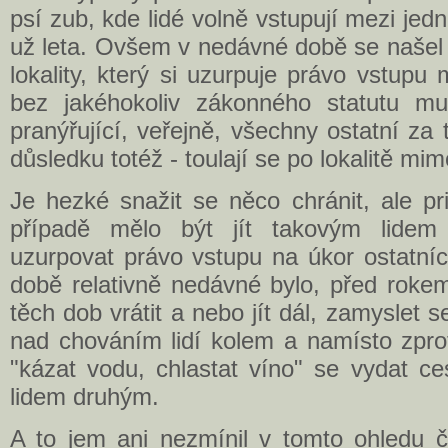
psí zub, kde lidé volně vstupují mezi jedno
už leta. Ovšem v nedávné době se našel 
lokality, který si uzurpuje právo vstup
bez jakéhokoliv zákonného statutu mu
pranýřující, veřejně, všechny ostatní za
důsledku totéž - toulají se po lokalitě m
Je hezké snažit se něco chránit, ale p
případě mělo být jít takovým lidem p
uzurpovat právo vstupu na úkor ostatníc
době relativně nedávné bylo, před rok
těch dob vrátit a nebo jít dál, zamyslet 
nad chováním lidí kolem a namísto zpro
"kázat vodu, chlastat víno" se vydat ce
lidem druhým.
A to jem ani nezmínil v tomto ohledu ča