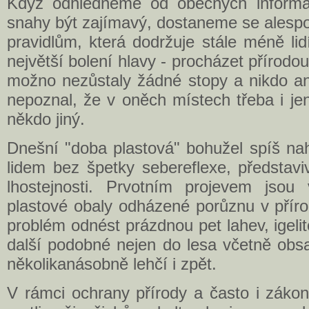
Když odhlédneme od obecných informací,
snahy být zajímavý, dostaneme se alesp
pravidlům, která dodržuje stále méně lid
největší bolení hlavy - procházet přírodo
možno nezůstaly žádné stopy a nikdo an
nepoznal, že v oněch místech třeba i je
někdo jiný.
Dnešní "doba plastová" bohužel spíš nah
lidem bez špetky sebereflexe, představi
lhostejnosti. Prvotním projevem jsou
plastové obaly odházené porůznu v příro
problém odnést prázdnou pet lahev, igeli
další podobné nejen do lesa včetně obs
několikanásobně lehčí i zpět.
V rámci ochrany přírody a často i zákon