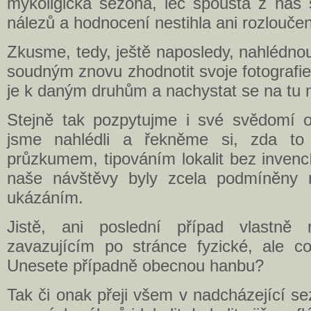
mykoligická sezóna, leč spousta z náš s
nálezů a hodnocení nestihla ani rozloučen
Zkusme, tedy, ještě naposledy, nahlédno
soudným znovu zhodnotit svoje fotografie 
je k daným druhům a nachystat se na tu 
Stejně tak pozpytujme i své svědomí o
jsme nahlédli a řekněme si, zda to
průzkumem, tipováním lokalit bez invencí
naše návštěvy byly zcela podmíněny
ukázáním.
Jistě, ani poslední případ vlastně 
zavazujícím po stránce fyzické, ale c
Unesete případně obecnou hanbu?
Tak či onak přeji všem v nadcházející s