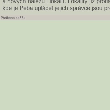
a nových nálezů i lokalit. Lokality již profl
kde je třeba uplácet jejich správce jsou p
Přečteno 4436x