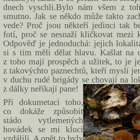
dnech vyschli.Bylo nám všem z toh
smutno. Jak se někdo může takto za
vede? Proč jsou někteří jedinci tak b
fotí, proč se nesnaží kličkovat mezi
Odpověď je jednoduchá: jejich lokalita
si s tím měli dělat hlavu. Kašlat na o
z toho mají prospěch a užitek, to je j
z takovýchto paznechtů, kteří myslí je
v duchu rudé brigády se chovají na lok
z dálky neříkají pane!
Při dokumetaci toho,
co dokáže způsobit
stádo vytlemených
hovádek se mi kluci
vzdálili. A opět to byly