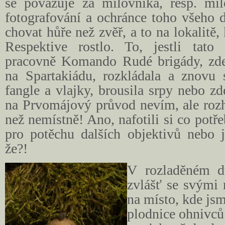
se považuje za milovníka, resp. mil
fotografování a ochránce toho všeho 
chovat hůře než zvěř, a to na lokalitě, 
Respektive rostlo. To, jestli tato
pracovně Komando Rudé brigády, zde
na Spartakiádu, rozkládala a znovu s
fangle a vlajky, brousila srpy nebo z
na Prvomájový průvod nevím, ale rozh
než nemístně! Ano, nafotili si co potře
pro potěchu dalších objektivů nebo j
že?!
V rozladěném d
zvlášť se svými 
na místo, kde jsm
plodnice ohnivců 