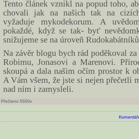
Tento článek vznikl na popud toho, a
chovali jak na našich tak na cizích
vyžaduje mykodekorum. A uvědomi
pokaždé, když se tak- byť nevědomk
snižujeme se na úroveň Rudokabátníků 
Na závěr blogu bych rád poděkoval za
Robimu, Jonasovi a Marenovi. Příro
skoupá a dala našim očím prostor k o
A Vám všem, že jste si nejen přečetli m
nad ním i zamysleli.
Přečteno 5550x
Komentáře