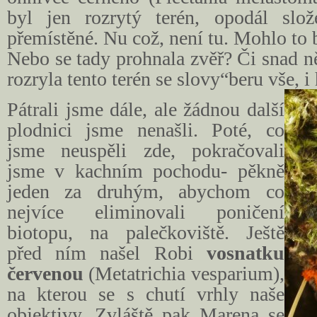
byl jen rozrytý terén, opodál slož
přemístěné. Nu což, není tu. Mohlo to 
Nebo se tady prohnala zvěř? Či snad n
rozryla tento terén se slovy“beru vše, 
Pátrali jsme dále, ale žádnou další
plodnici jsme nenašli. Poté, co
jsme neuspěli zde, pokračovali
jsme v kachním pochodu- pěkně
jeden za druhým, abychom co
nejvíce eliminovali poničení
biotopu, na palečkoviště. Ještě
před ním našel Robi
vosnatku
červenou
(
Metatrichia vesparium
),
na kterou se s chutí vrhly naše
objektivy. Zvláště pak Marena se