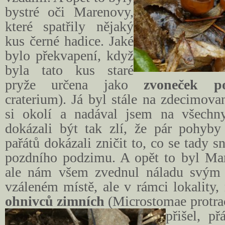
bystré oči Marenovy,
které spatřily nějaký
kus černé hadice. Jaké
bylo překvapení, když
byla tato kus staré
pryže určena jako
zvoneček p
craterium). Já byl stále na zdecimov
si okolí a nadával jsem
na všechny
dokázali být tak zlí, že pár pohyb
pařátů dokázali zničit to, co se tady s
pozdního podzimu. A opět to byl Mar
ale nám všem zvednul náladu svým
vzáleném místě, ale v rámci lokality, 
ohnivců zimních
(Microstomae protra
přišel, p