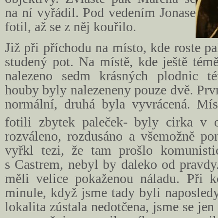
na ní vyřádil. Pod vedením Jonase
fotil, až se z něj kouřilo.
Již při příchodu na místo,
kde roste pa
studený pot. Na místě, kde ještě tém
nalezeno sedm krásných plodnic tét
houby byly nalezeneny pouze dvě. Prvn
normální, druhá byla vyvrácená. Mí
fotili zbytek paleček- byly cirka v
rozváleno, rozdusáno a všemožně po
vyřkl tezi, že tam prošlo komunist
s Castrem, nebyl by daleko od pravdy
měli velice pokaženou náladu. Při ko
minule, když jsme tady byli naposledy 
lokalita zústala nedotčena, jsme se jen