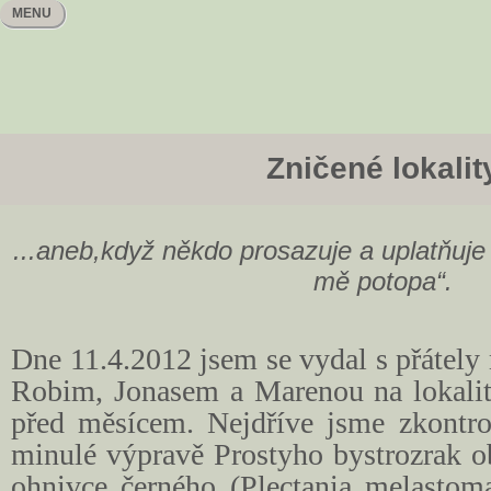
MENU
Zničené lokalit
...aneb,když někdo prosazuje a uplatňuje 
mě potopa“.
Dne 11.4.2012
jsem se vydal s přátely
Robim, Jonasem a Marenou na lokality
před měsícem. Nejdříve jsme zkontrol
minulé výpravě Prostyho bystrozrak o
ohnivce černého (Plectania melastom