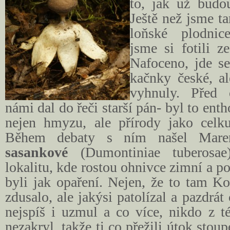
to, jak už budou
Ještě než jsme t
loňské plodni
jsme si fotili z
Nafoceno, jde s
kačnky české, a
vyhnuly. Před 
námi dal do řeči starší pán- byl to ent
nejen hmyzu, ale přírody jako celk
Během debaty s ním našel Mar
sasankové
(Dumontiniae tuberosae
lokalitu, kde rostou ohnivce zimní a p
byli jak opaření. Nejen, že to tam 
zdusalo, ale jakýsi patolízal a pazdrát
nejspíš i uzmul a co více, nikdo z t
nezakryl, takže ti co přežili útok stou