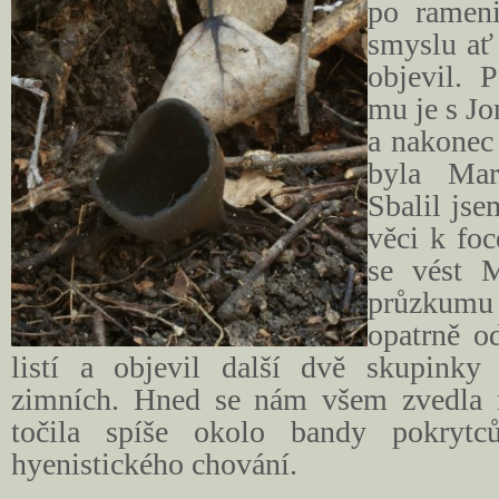
po ramen
smyslu ať
objevil. 
mu je s Jo
a nakonec 
byla Mar
Sbalil jse
věci k foc
se vést M
průzkumu 
opatrně o
listí a objevil další dvě skupinky
zimních. Hned se nám všem zvedla n
točila spíše okolo bandy pokrytc
hyenistického chování.