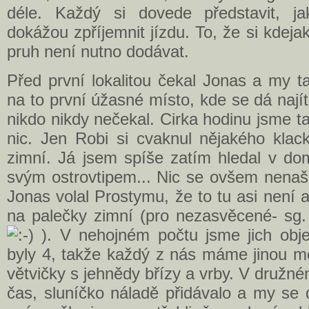
déle. Každý si dovede představit, jak
dokážou zpříjemnit jízdu. To, že si kdeja
pruh není nutno dodávat.
Před první lokalitou čekal Jonas a my t
na to první úžasné místo, kde se dá najít
nikdo nikdy nečekal. Cirka hodinu jsme t
nic. Jen Robi si cvaknul nějakého klac
zimní. Já jsem spíše zatím hledal v do
svým ostrovtipem... Nic se ovšem nenašl
Jonas volal Prostymu, že to tu asi není
na palečky zimní (pro nezasvěcené- sg.
). V nehojném počtu jsme jich objevi
byly 4, takže každý z nás máme jinou mo
větvičky s jehnědy břízy a vrby. V družn
čas, sluníčko náladě přidávalo a my se d