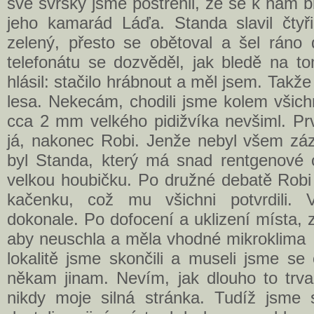
své svršky jsme postřehli, že se k nám bl
jeho kamarád Láďa. Standa slavil čtyřic
zelený, přesto se obětoval a šel ráno
telefonátu se dozvěděl, jak bledě na t
hlásil: stačilo hrábnout a měl jsem. Takž
lesa. Nekecám, chodili jsme kolem všich
cca 2 mm velkého pidižvíka nevšiml. Prv
já, nakonec Robi. Jenže nebyl všem zá
byl Standa, který má snad rentgenové
velkou houbičku. Po družné debatě Robi 
kačenku, což mu všichni potvrdili. 
dokonale. Po dofocení a uklizení místa,
aby neuschla a měla vhodné mikroklima j
lokalitě jsme skončili a museli jsme se
někam jinam. Nevím, jak dlouho to trva
nikdy moje silná stránka. Tudíž jsm