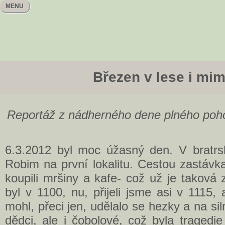
MENU
Březen v lese i mim
Reportáž z nádherného dene plného poho
6.3.2012 byl moc úžasný den. V bratrs
Robim na první lokalitu. Cestou zastávk
koupili mršiny a kafe- což už je taková
byl v 1100, nu, přijeli jsme asi v 1115, 
mohl, přeci jen, udělalo se hezky a na siln
dědci, ale i čobolové, což byla tragedi