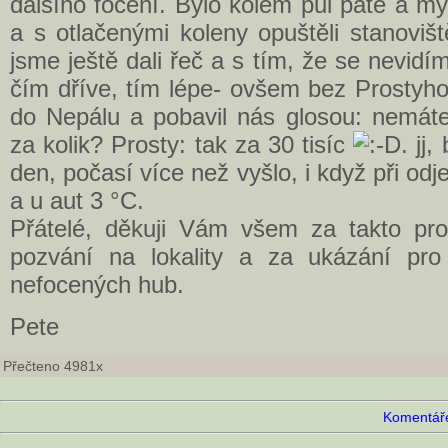
dalšího focení. Bylo kolem půl páté a m
a s otlačenými koleny opuštěli stanoviš
jsme ještě dali řeč a s tím, že se nevid
čím dříve, tím lépe- ovšem bez Prostyho
do Nepálu a pobavil nás glosou: nemáte
za kolik? Prosty: tak za 30 tisíc
. jj
den, počasí více než vyšlo, i když při odje
a u aut 3 °C.
Přátelé, děkuji Vám všem za takto pro
pozvání na lokality a za ukázání p
nefocených hub.
Pete
Přečteno 4981x
Komentáře