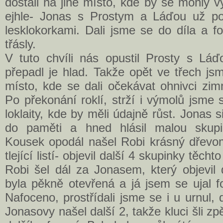
dostali na jiné místo, kde by se mohly v
ejhle- Jonas s Prostym a Láďou už poh
lesklokorkami. Dali jsme se do díla a fo
třásly.
V tuto chvíli nás opustil Prosty s Láď
přepadl je hlad. Takže opět ve třech js
místo, kde se dali očekávat ohnivci zimní
Po překonání roklí, strží i výmolů jsme s
loklaity, kde by měli údajně růst. Jonas s
do paměti a hned hlásil malou skupi
Kousek opodál našel Robi krásný dřevom
tlející listí- objevil další 4 skupinky těch
Robi šel dál za Jonasem, který objevil 
byla pěkně otevřená a já jsem se ujal f
Nafoceno, prostřídali jsme se i u urnul
Jonasovy našel další 2, takže kluci šli z