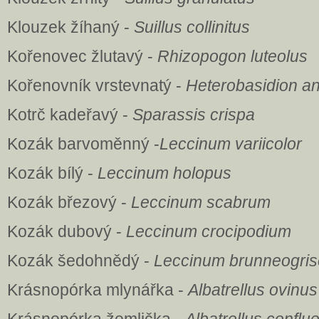
Klouzek žíhaný -
Suillus collinitus
Kořenovec žlutavý -
Rhizopogon luteolus
Kořenovník vrstevnatý -
Heterobasidion 
Kotrč kadeřavý -
Sparassis crispa
Kozák barvoměnný -
Leccinum variicolor
Kozák bílý -
Leccinum holopus
Kozák březový -
Leccinum scabrum
Kozák dubový -
Leccinum crocipodium
Kozák šedohnědý -
Leccinum brunneogri
Krásnopórka mlynářka -
Albatrellus ovinus