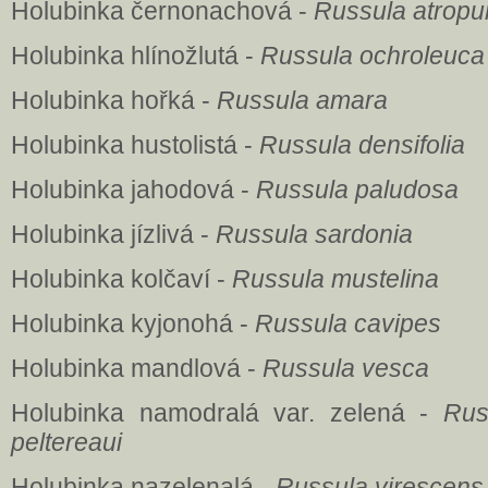
Holubinka černonachová -
Russula atropu
Holubinka hlínožlutá -
Russula ochroleuca
Holubinka hořká -
Russula amara
Holubinka hustolistá -
Russula densifolia
Holubinka jahodová -
Russula paludosa
Holubinka jízlivá -
Russula sardonia
Holubinka kolčaví -
Russula mustelina
Holubinka kyjonohá -
Russula cavipes
Holubinka mandlová -
Russula vesca
Holubinka namodralá var. zelená -
Rus
peltereaui
Holubinka nazelenalá -
Russula virescens