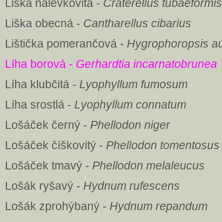
Liška nálevkovitá
- Craterellus tubaeformis
Liška obecná -
Cantharellus cibarius
Lištička pomerančová -
Hygrophoropsis au
Líha borová -
Gerhardtia incarnatobrunea
Líha klubčitá -
Lyophyllum fumosum
Líha srostlá -
Lyophyllum connatum
Lošáček černý -
Phellodon niger
Lošáček číškovitý -
Phellodon tomentosus
Lošáček tmavý -
Phellodon melaleucus
Lošák ryšavý -
Hydnum rufescens
Lošák zprohýbaný -
Hydnum repandum