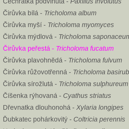
Čechratka podvinutá -
Paxillus involutus
Čirůvka bílá -
Tricholoma album
Čirůvka myší -
Tricholoma myomyces
Čirůvka mýdlová -
Tricholoma saponaceu
Čirůvka peřestá -
Tricholoma fucatum
Čirůvka plavohnědá -
Tricholoma fulvum
Čirůvka růžovotřenná -
Tricholoma basiru
Čirůvka sírožlutá -
Tricholoma sulphureum
Číšenka rýhovaná -
Cyathus striatus
Dřevnatka dlouhonohá -
Xylaria longipes
Ďubkatec pohárkovitý -
Coltricia perennis