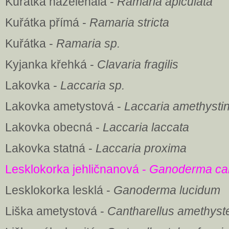
Kuřátka nazelenalá -
Ramaria apiculata
Kuřátka přímá -
Ramaria stricta
Kuřátka -
Ramaria sp.
Kyjanka křehká -
Clavaria fragilis
Lakovka -
Laccaria sp.
Lakovka ametystová -
Laccaria amethysti
Lakovka obecná -
Laccaria laccata
Lakovka statná -
Laccaria proxima
Lesklokorka jehličnanová -
Ganoderma ca
Lesklokorka lesklá -
Ganoderma lucidum
Liška ametystová -
Cantharellus amethyst