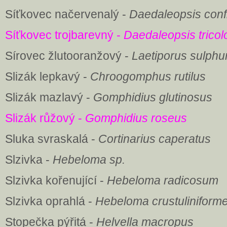
Síťkovec načervenalý -
Daedaleopsis con
Síťkovec trojbarevný -
Daedaleopsis tricol
Sírovec žlutooranžový -
Laetiporus sulphu
Slizák lepkavý -
Chroogomphus rutilus
Slizák mazlavý -
Gomphidius glutinosus
Slizák růžový -
Gomphidius roseus
Sluka svraskalá -
Cortinarius caperatus
Slzivka -
Hebeloma sp.
Slzivka kořenující -
Hebeloma radicosum
Slzivka oprahlá -
Hebeloma crustuliniform
Stopečka pýřitá -
Helvella macropus