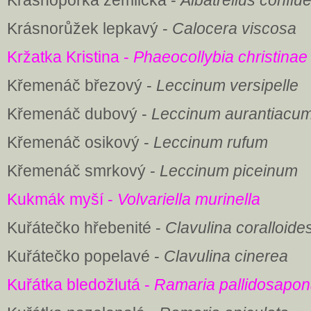
Krásnopórka žemlička -
Albatrellus conflu
Krásnorůžek lepkavý -
Calocera viscosa
Kržatka Kristina -
Phaeocollybia christinae
Křemenáč březový -
Leccinum versipelle
Křemenáč dubový -
Leccinum aurantiacu
Křemenáč osikový -
Leccinum rufum
Křemenáč smrkový -
Leccinum piceinum
Kukmák myší -
Volvariella murinella
Kuřátečko hřebenité -
Clavulina coralloide
Kuřátečko popelavé -
Clavulina cinerea
Kuřátka bledožlutá -
Ramaria pallidosapon