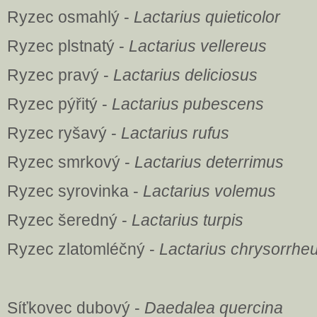
Ryzec osmahlý -
Lactarius quieticolor
Ryzec plstnatý -
Lactarius vellereus
Ryzec pravý -
Lactarius deliciosus
Ryzec pýřitý -
Lactarius pubescens
Ryzec ryšavý -
Lactarius rufus
Ryzec smrkový -
Lactarius deterrimus
Ryzec syrovinka -
Lactarius volemus
Ryzec šeredný -
Lactarius turpis
Ryzec zlatomléčný -
Lactarius chrysorrhe
Síťkovec dubový -
Daedalea quercina