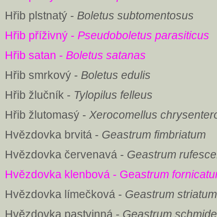
Hřib plstnatý -
Boletus subtomentosus
Hřib příživný -
Pseudoboletus parasiticus
Hřib satan -
Boletus satanas
Hřib smrkový -
Boletus edulis
Hřib žlučník -
Tylopilus felleus
Hřib žlutomasý -
Xerocomellus chrysenter
Hvězdovka brvitá -
Geastrum fimbriatum
Hvězdovka červenavá -
Geastrum rufesc
Hvězdovka klenbová - Gea
strum fornicat
Hvězdovka límečková -
Geastrum striatum
Hvězdovka pastvinná -
Geastrum schmidel