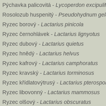
Pýchavka palicovitá -
Lycoperdon excipuli
Rosolozub huspenitý -
Pseudohydnum gel
Ryzec borový -
Lactarius pinicola
Ryzec černohlávek -
Lactarius lignyotus
Ryzec dubový -
Lactarius quietus
Ryzec hnědý -
Lactarius helvus
Ryzec kafrový -
Lactarius camphoratus
Ryzec kravský -
Lactarius torminosus
Ryzec křídlatovýtrusý -
Lactarius pterospo
Ryzec libovonný -
Lactarius mammosus
Ryzec olšový -
Lactarius obscuratus