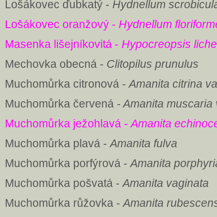
Lošákovec ďubkatý -
Hydnellum scrobicul
Lošákovec oranžový -
Hydnellum floriform
Masenka lišejníkovitá -
Hypocreopsis lich
Mechovka obecná -
Clitopilus prunulus
Muchomůrka citronová -
Amanita citrina var
Muchomůrka červená
- Amanita muscaria 
Muchomůrka ježohlavá -
Amanita echinoc
Muchomůrka plavá -
Amanita fulva
Muchomůrka porfýrová -
Amanita porphyri
Muchomůrka pošvatá -
Amanita vaginata
Muchomůrka růžovka -
Amanita rubescens