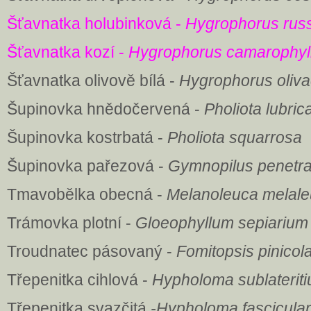
Šťavnatka holubinková -
Hygrophorus rus
Šťavnatka kozí -
Hygrophorus camarophyl
Šťavnatka olivově bílá -
Hygrophorus oliv
Šupinovka hnědočervená -
Pholiota lubric
Šupinovka kostrbatá -
Pholiota squarrosa
Šupinovka pařezová -
Gymnopilus penetr
Tmavobělka obecná -
Melanoleuca melal
Trámovka plotní -
Gloeophyllum sepiarium
Troudnatec pásovaný -
Fomitopsis pinicol
Třepenitka cihlová -
Hypholoma sublaterit
Třepenitka svazčitá
-Hypholoma fasciculare