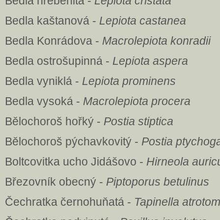
Bedla hřebenitá -
Lepiota cristata
Bedla kaštanová -
Lepiota castanea
Bedla Konrádova -
Macrolepiota konradii
Bedla ostrošupinná -
Lepiota aspera
Bedla vyniklá -
Lepiota prominens
Bedla vysoká -
Macrolepiota procera
Bělochoroš hořký -
Postia stiptica
Bělochoroš pýchavkovitý -
Postia ptychog
Boltcovitka ucho Jidášovo -
Hirneola auric
Březovník obecný -
Piptoporus betulinus
Čechratka černohuňatá -
Tapinella atroto