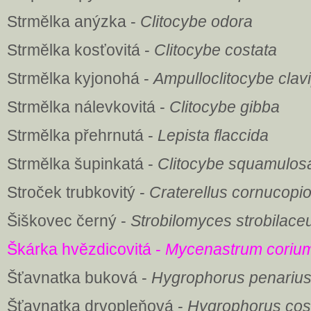
Strmělka anýzka -
Clitocybe odora
Strmělka kosťovitá -
Clitocybe costata
Strmělka kyjonohá -
Ampulloclitocybe clav
Strmělka nálevkovitá -
Clitocybe gibba
Strmělka přehrnutá -
Lepista flaccida
Strmělka šupinkatá -
Clitocybe squamulos
Stroček trubkovitý -
Craterellus cornucopi
Šiškovec černý -
Strobilomyces strobilace
Škárka hvězdicovitá -
Mycenastrum coriu
Šťavnatka buková -
Hygrophorus penariu
Šťavnatka drvopleňová -
Hygrophorus co