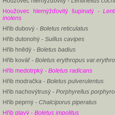
Houžovec hlemýžďovitý -
Lentinellus coch
Houžovec hlemýžďovitý šupinatý -
Lent
inolens
Hřib dubový -
Boletus reticulatus
Hřib dutonohý -
Suillus cavipes
Hřib hnědý -
Boletus badius
Hřib kovář -
Boletus erythropus var.erythr
Hřib medotrpký -
Boletus radicans
Hřib modračka -
Boletus pulverulentus
Hřib nachovýtrusý -
Porphyrellus porphyr
Hřib peprný -
Chalciporus piperatus
Hřib plavý -
Boletus impolitus