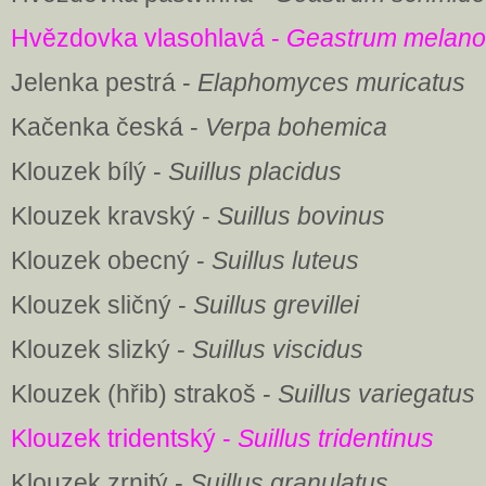
Hvězdovka vlasohlavá -
Geastrum melan
Jelenka pestrá -
Elaphomyces muricatus
Kačenka česká -
Verpa bohemica
Klouzek bílý -
Suillus placidus
Klouzek kravský -
Suillus bovinus
Klouzek obecný -
Suillus luteus
Klouzek sličný -
Suillus grevillei
Klouzek slizký -
Suillus viscidus
Klouzek (hřib) strakoš -
Suillus variegatus
Klouzek tridentský -
Suillus tridentinus
Klouzek zrnitý -
Suillus granulatus