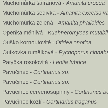
Muchomůrka šafránová -
Amanita crocea
Muchomůrka šedivka -
Amanita excelsa va
Muchomůrka zelená -
Amanita phalloides
Opeňka měnlivá -
Kuehneromyces mutabil
Ouško kornoutovité -
Otidea onotica
Outkovka rumělková -
Pycnoporus cinnab
Patyčka rosolovitá -
Leotia lubrica
Pavučinec -
Cortinarius sp
.
Pavučinec -
Cortinarius sp.
Pavučinec červenošupinný -
Cortinarius bo
Pavučinec kozlí -
Cortinarius traganus