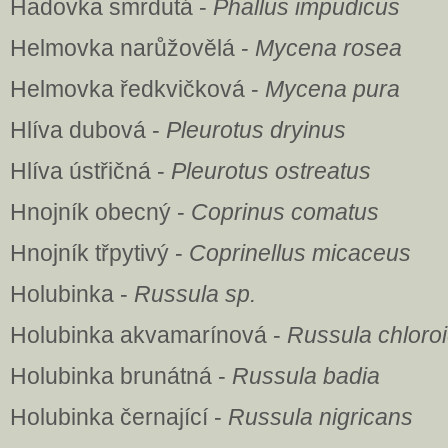
Hadovka smrdutá -
Phallus impudicus
Helmovka narůžovělá -
Mycena rosea
Helmovka ředkvičková -
Mycena pura
Hlíva dubová -
Pleurotus dryinus
Hlíva ústřičná -
Pleurotus ostreatus
Hnojník obecný -
Coprinus comatus
Hnojník třpytivý -
Coprinellus micaceus
Holubinka -
Russula sp.
Holubinka akvamarínová -
Russula chloro
Holubinka brunátná -
Russula badia
Holubinka černající -
Russula nigricans