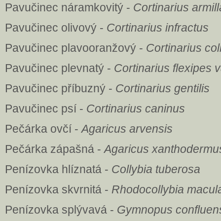
Pavučinec náramkovitý -
Cortinarius armil
Pavučinec olivový -
Cortinarius infractus
Pavučinec plavooranžový -
Cortinarius coll
Pavučinec plevnatý -
Cortinarius flexipes v
Pavučinec příbuzný -
Cortinarius gentilis
Pavučinec psí -
Cortinarius caninus
Pečárka ovčí -
Agaricus arvensis
Pečárka zápašná -
Agaricus xanthodermu
Penízovka hlíznatá -
Collybia tuberosa
Penízovka skvrnitá -
Rhodocollybia macula
Penízovka splývavá -
Gymnopus confluen