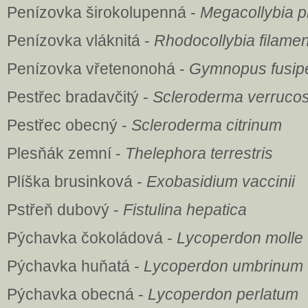
Penízovka širokolupenná -
Megacollybia p
Penízovka vláknitá -
Rhodocollybia filame
Penízovka vřetenonohá -
Gymnopus fusip
Pestřec bradavčitý -
Scleroderma verruco
Pestřec obecný -
Scleroderma citrinum
Plesňák zemní -
Thelephora terrestris
Plíška brusinková -
Exobasidium vaccinii
Pstřeň dubový -
Fistulina hepatica
Pýchavka čokoládová -
Lycoperdon molle
Pýchavka huňatá -
Lycoperdon umbrinum
Pýchavka obecná -
Lycoperdon perlatum