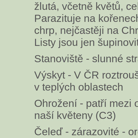
žlutá, včetně květů, ce
Parazituje na kořenec
chrp, nejčastěji na C
Listy jsou jen šupinovit
Stanoviště - slunné st
Výskyt - V ČR roztrou
v teplých oblastech
Ohrožení - patří mezi
naší květeny (C3)
Čeleď - zárazovité - 