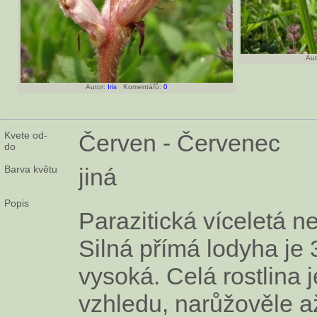
Aut
Autor:
Iris
Komentářů:
0
Kvete od-
Červen - Červenec
do
Barva květu
jiná
Popis
Parazitická víceletá ne
Silná přímá lodyha je
vysoká. Celá rostlina 
vzhledu, narůžověle a