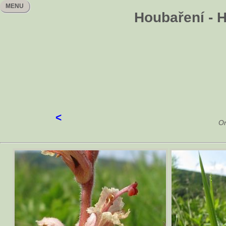
MENU
Houbaření - H
<
Or