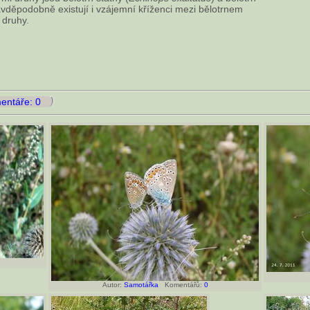
avděpodobně existují i vzájemní kříženci mezi bělotrnem
 druhy.