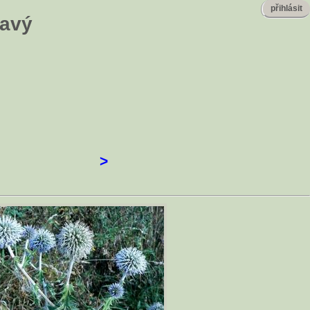
přihlásit
lavý
>