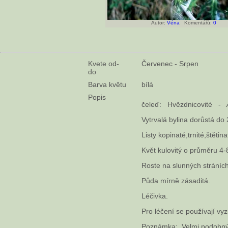
Autor:
Véna
Komentářů:
0
Kvete od-
Červenec - Srpen
do
Barva květu
bílá
Popis
čeleď: Hvězdnicovité -
Vytrvalá bylina dorůstá do
Listy kopinaté,trnité,štětina
Květ kulovitý o průměru 4-
Roste na slunných stráníc
Půda mírně zásaditá.
Léčivka.
Pro léčení se používají vy
Poznámka: Velmi podobnými