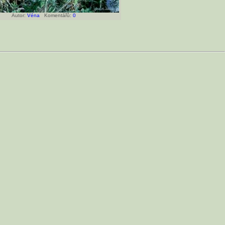
Autor:
Véna
Komentářů:
0