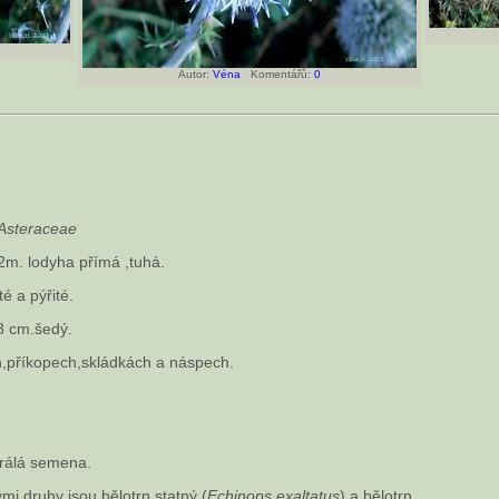
Autor:
Véna
Komentářů:
0
Asteraceae
 2m. lodyha přímá ,tuhá.
té a pýřité.
8 cm.šedý.
h,příkopech,skládkách a náspech.
zrálá semena.
 druhy jsou bělotrn statný (
Echinops exaltatus
) a bělotrn