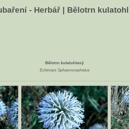
baření - Herbář | Bělotrn kulatoh
Bělotrn kulatohlavý
Echinops Sphaerocephalus