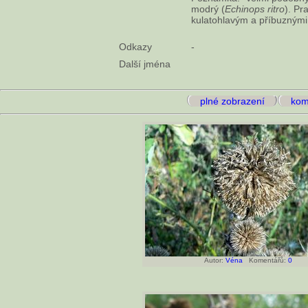
modrý (
Echinops ritro
). Pr
kulatohlavým a příbuznými
Odkazy
-
Další jména