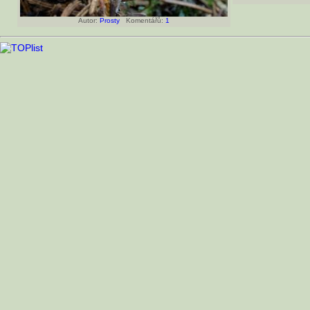
Autor:
Prosty
Komentářů:
1