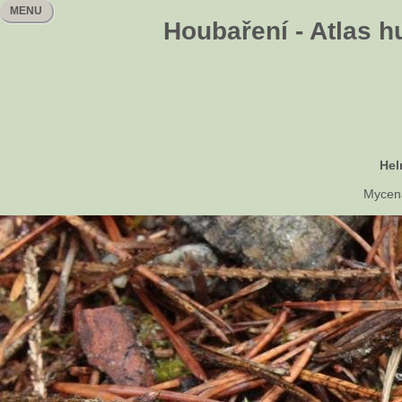
MENU
Houbaření - Atlas h
Hel
Mycena