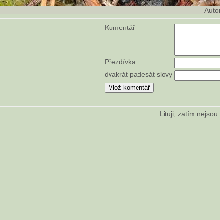
Auto
Komentář
Přezdívka
dvakrát padesát slovy
Lituji, zatím nejso